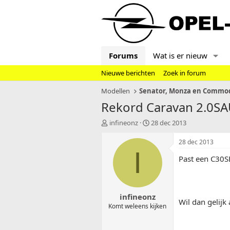
Forums
Wat is er nieuw
Nieuwe berichten
Zoek in forum
Modellen
Rekord Caravan 2.0S
T
S
infineonz
28 dec 2013
o
t
p
a
28 dec 2013
i
r
I
Past een C30S
c
t
s
d
t
a
a
t
infineonz
r
u
Wil dan gelij
t
m
Komt weleens kijken
e
r