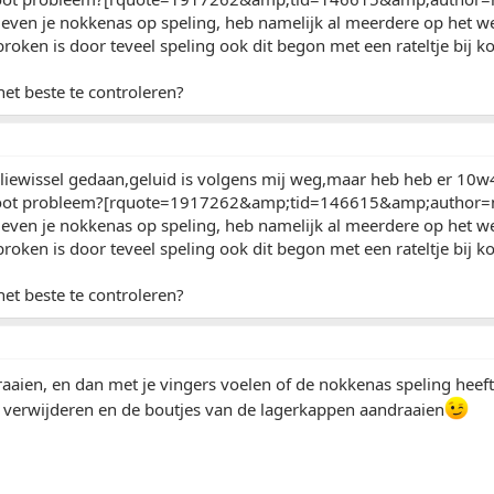
 even je nokkenas op speling, heb namelijk al meerdere op het 
oken is door teveel speling ook dit begon met een rateltje bij ko
het beste te controleren?
iewissel gedaan,geluid is volgens mij weg,maar heb heb er 10w4
oot probleem?[rquote=1917262&amp;tid=146615&amp;author=m
 even je nokkenas op speling, heb namelijk al meerdere op het 
oken is door teveel speling ook dit begon met een rateltje bij ko
het beste te controleren?
raaien, en dan met je vingers voelen of de nokkenas speling heeft
 verwijderen en de boutjes van de lagerkappen aandraaien