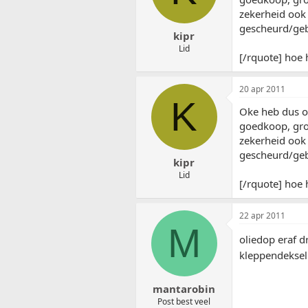
zekerheid ook
gescheurd/gebr
kipr
Lid
[/rquote] hoe 
20 apr 2011
K
Oke heb dus ol
goedkoop, gr
zekerheid ook
gescheurd/gebr
kipr
Lid
[/rquote] hoe 
22 apr 2011
M
oliedop eraf d
kleppendeksel
mantarobin
Post best veel