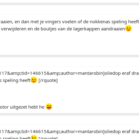
raaien, en dan met je vingers voelen of de nokkenas speling heeft
 verwijderen en de boutjes van de lagerkappen aandraaien
17&amp;tid=146615&amp;author=mantarobin]oliedop eraf draaie
 speling heeft
[/rquote]
motor uitgezet hebt he
17&amp;tid=146615&amp;author=mantarobin]oliedop eraf draaie
 speling heeft
[/rquote]