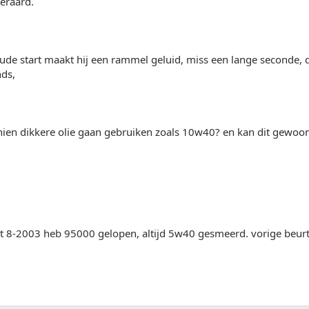
teraard.
ude start maakt hij een rammel geluid, miss een lange seconde, d
nds,
ien dikkere olie gaan gebruiken zoals 10w40? en kan dit gewoon 
it 8-2003 heb 95000 gelopen, altijd 5w40 gesmeerd. vorige beu