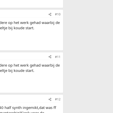
#10
rdere op het werk gehad waarbij de
tje bij koude start.
#11
rdere op het werk gehad waarbij de
tje bij koude start.
#12
0 half synth ingemikt,dat was ff
antarobin]Sjeck voor de