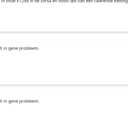
 in onze x12xe in de corsa en nooit last van een ratelende kettin
30 in gene probleem.
30 in gene probleem.