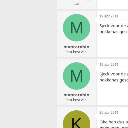
plat
19 apr 2011
M
Sjeck voor de 
nokkenas gesch
mantarobin
Post best veel
19 apr 2011
M
Sjeck voor de 
nokkenas gesch
mantarobin
Post best veel
20 apr 2011
K
Oke heb dus ol
goedkoop, gr