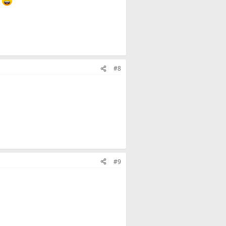
g
#8
#9