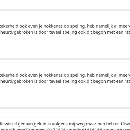
zekerheid ook even je nokkenas op speling, heb namelijk al mee
eurd/gebroken is door teveel speling ook dit begon met een ratel
zekerheid ook even je nokkenas op speling, heb namelijk al mee
eurd/gebroken is door teveel speling ook dit begon met een ratel
iewissel gedaan,geluid is volgens mij weg,maar heb heb er 10w4
oot probleem?[rquote=1917262&amp;tid=146615&amp;author=m