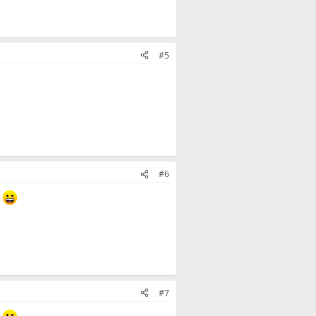
#5
#6
g
#7