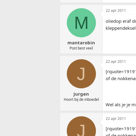
22 apr 2011
M
oliedop eraf d
kleppendeksel
mantarobin
Post best veel
22 apr 2011
J
[rquote=19191
of de nokkenas
Jurgen
Hoort bij de inboedel
Wel als je je 
22 apr 2011
J
[rquote=19191
of de nokkenas