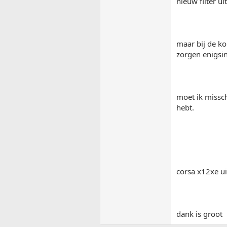
nieuw filter ui
maar bij de ko
zorgen enigsi
moet ik missch
hebt.
corsa x12xe u
dank is groot