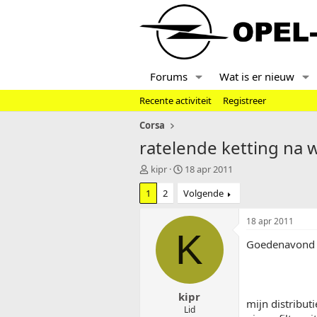
Forums
Wat is er nieuw
Recente activiteit
Registreer
Corsa
ratelende ketting na 
T
S
kipr
18 apr 2011
o
t
1
2
Volgende
p
a
i
r
c
t
18 apr 2011
s
d
K
Goedenavond he
t
a
a
t
r
u
t
m
kipr
e
mijn distribut
r
Lid