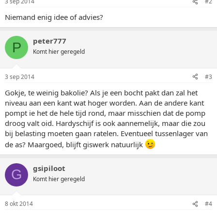
3 sep 2014
#2
Niemand enig idee of advies?
peter777
P
Komt hier geregeld
3 sep 2014
#3
Gokje, te weinig bakolie? Als je een bocht pakt dan zal het
niveau aan een kant wat hoger worden. Aan de andere kant
pompt ie het de hele tijd rond, maar misschien dat de pomp
droog valt oid. Hardyschijf is ook aannemelijk, maar die zou
bij belasting moeten gaan ratelen. Eventueel tussenlager van
de as? Maargoed, blijft giswerk natuurlijk
gsipiloot
G
Komt hier geregeld
8 okt 2014
#4