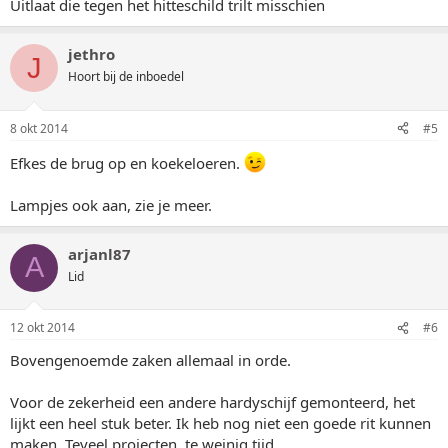
Uitlaat die tegen het hitteschild trilt misschien
jethro
J
Hoort bij de inboedel
8 okt 2014
#5
Efkes de brug op en koekeloeren.
Lampjes ook aan, zie je meer.
arjanl87
A
Lid
12 okt 2014
#6
Bovengenoemde zaken allemaal in orde.
Voor de zekerheid een andere hardyschijf gemonteerd, het
lijkt een heel stuk beter. Ik heb nog niet een goede rit kunnen
maken. Teveel projecten, te weinig tijd.