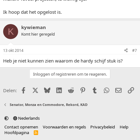
Ik hoop dat het opgelost is.
kywieman
K
Komt hier geregeld
13 okt 2014
#7
Heb je niet kunnen zien waarom de hardy schijf stuk is?
Inloggen of registreren om te reageren.
Facebook
X (Twitter)
Bluesky
LinkedIn
Reddit
Pinterest
Tumblr
WhatsApp
E-mail
Li
Delen:
Senator, Monza en Commodore, Rekord, KAD
Nederlands
Contact opnemen
Voorwaarden en regels
Privacybeleid
Help
Hoofdpagina
R
S