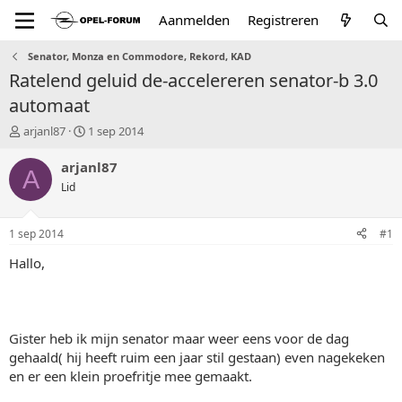
Aanmelden
Registreren
Senator, Monza en Commodore, Rekord, KAD
Ratelend geluid de-accelereren senator-b 3.0
automaat
T
S
arjanl87
1 sep 2014
o
t
p
a
arjanl87
A
i
r
Lid
c
t
s
d
t
a
1 sep 2014
#1
a
t
r
u
Hallo,
t
m
e
r
Gister heb ik mijn senator maar weer eens voor de dag
gehaald( hij heeft ruim een jaar stil gestaan) even nagekeken
en er een klein proefritje mee gemaakt.