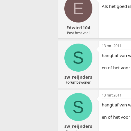
E
Als het goed is
Edwin1104
Post best veel
13 mrt 2011
S
hangt af van w
en of het voor
sw_reijnders
Forumbewoner
13 mrt 2011
S
hangt af van w
en of het voor
sw_reijnders