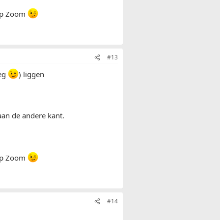
n op Zoom
#13
weg
) liggen
aan de andere kant.
n op Zoom
#14