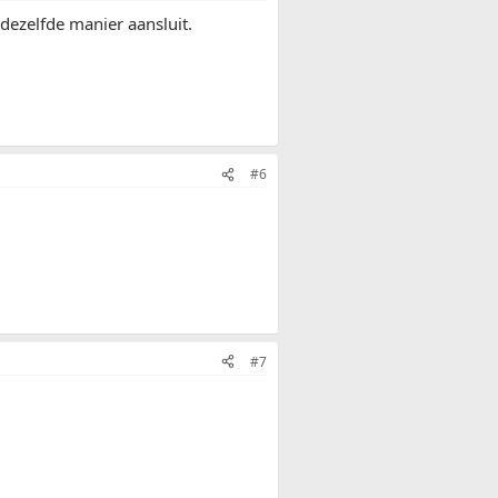
p dezelfde manier aansluit.
#6
#7