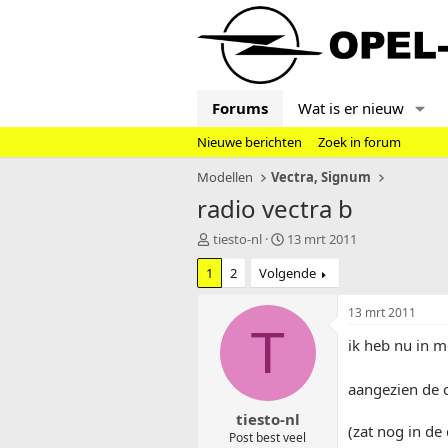
Forums
Wat is er nieuw
Nieuwe berichten
Zoek in forum
Modellen
Vectra, Signum
radio vectra b
T
S
tiesto-nl
13 mrt 2011
o
t
1
2
Volgende
p
a
i
r
c
t
13 mrt 2011
s
d
T
ik heb nu in m
t
a
a
t
r
u
aangezien de c
t
m
tiesto-nl
e
(zat nog in de
r
Post best veel