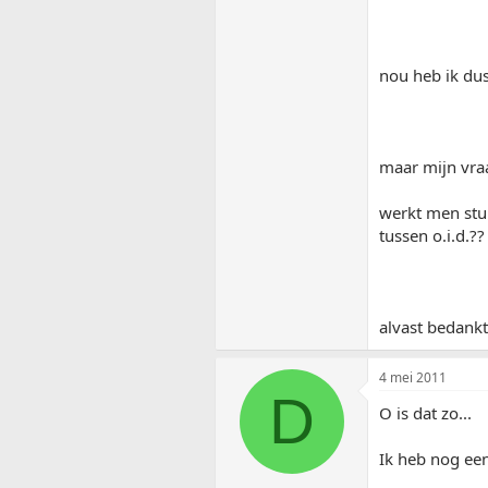
nou heb ik dus
maar mijn vraag
werkt men stuu
tussen o.i.d.??
alvast bedankt
4 mei 2011
D
O is dat zo...
Ik heb nog een