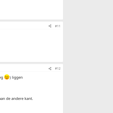
#11
#12
weg
) liggen
aan de andere kant.