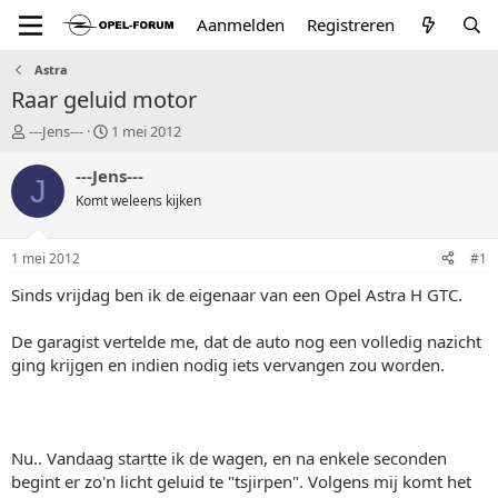
Aanmelden
Registreren
Astra
Raar geluid motor
T
S
---Jens---
1 mei 2012
o
t
p
a
---Jens---
J
i
r
Komt weleens kijken
c
t
s
d
t
a
1 mei 2012
#1
a
t
r
u
Sinds vrijdag ben ik de eigenaar van een Opel Astra H GTC.
t
m
e
De garagist vertelde me, dat de auto nog een volledig nazicht
r
ging krijgen en indien nodig iets vervangen zou worden.
Nu.. Vandaag startte ik de wagen, en na enkele seconden
begint er zo'n licht geluid te "tsjirpen". Volgens mij komt het