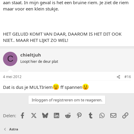
aan staat. In mijn geval is het een bruine riem. Je ziet de riem
maar voor een klein stukje.
HET GELUID KOMT VAN DAAR, DAAROM IS HET DIT OOK
NIET.. MAAR HET LIJKT ZO WEL!
chieltjuh
C
Loopt hier de deur plat
4 mei 2012
#16
Dat is dus je MULTIriem
ff spannen
Inloggen of registreren om te reageren.
Facebook
X (Twitter)
Bluesky
LinkedIn
Reddit
Pinterest
Tumblr
WhatsApp
E-mail
Li
Delen:
Astra