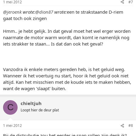
1 mei 2012
#7
@jeroenk
wrote:
@dion87
wrote:
een te strakstaande D-riem
gaat toch ook zingen
Hmm.. je hebt gelijk. In dat geval moet het wel erger worden
naarmate de motor warm wordt, dan komt ie namenlijk nog
iets strakker te staan... Is dat dan ook het geval?
Vanzodra ik enkele meters gereden heb, is het geluid weg.
Wanneer ik het voertuig nu start, hoor ik het geluid ook niet
altijd. Kan het misschien met de koude iets te maken hebben,
want de wagen 'slaapt' buiten.
chieltjuh
C
Loopt hier de deur plat
1 mei 2012
#8
Bij de distrubutie zou het eerder je span rollen zijn denk ik?