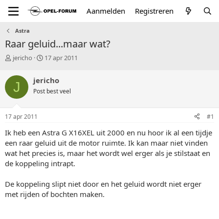
Aanmelden
Registreren
Astra
Raar geluid...maar wat?
T
S
jericho
17 apr 2011
o
t
p
a
jericho
J
i
r
Post best veel
c
t
s
d
t
a
17 apr 2011
#1
a
t
r
u
Ik heb een Astra G X16XEL uit 2000 en nu hoor ik al een tijdje
t
m
een raar geluid uit de motor ruimte. Ik kan maar niet vinden
e
wat het precies is, maar het wordt wel erger als je stilstaat en
r
de koppeling intrapt.
De koppeling slipt niet door en het geluid wordt niet erger
met rijden of bochten maken.