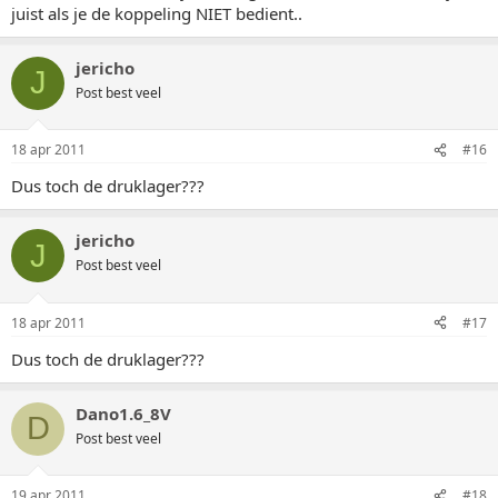
juist als je de koppeling NIET bedient..
jericho
J
Post best veel
18 apr 2011
#16
Dus toch de druklager???
jericho
J
Post best veel
18 apr 2011
#17
Dus toch de druklager???
Dano1.6_8V
D
Post best veel
19 apr 2011
#18