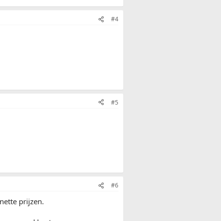
#4
#5
#6
nette prijzen.