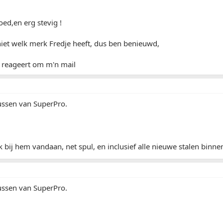
oed,en erg stevig !
iet welk merk Fredje heeft, dus ben benieuwd,
j reageert om m'n mail
bussen van SuperPro.
k bij hem vandaan, net spul, en inclusief alle nieuwe stalen binn
bussen van SuperPro.