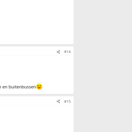
#14
en en buitenbussen
#15