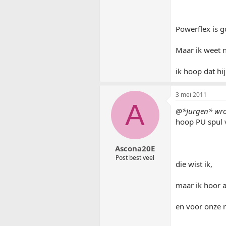
Powerflex is g
Maar ik weet n
ik hoop dat hi
3 mei 2011
A
@*Jurgen* wro
hoop PU spul v
Ascona20E
Post best veel
die wist ik,
maar ik hoor a
en voor onze r