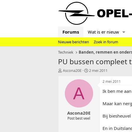
Forums
Wat is er nieuw
Nieuwe berichten
Zoek in forum
Techniek
Banden, remmen en onders
PU bussen compleet t
T
S
Ascona20E
2 mei 2011
o
t
p
a
2 mei 2011
i
r
A
Ik ben me aan
c
t
s
d
t
a
Maar kan nerge
a
t
Ascona20E
r
u
Bij biesheuvel
t
m
Post best veel
e
En in Duitslan
r