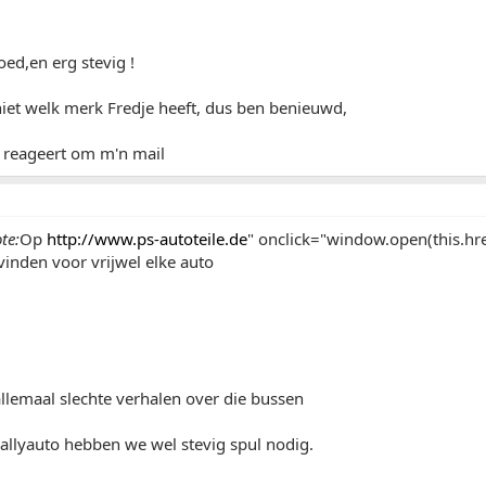
oed,en erg stevig !
iet welk merk Fredje heeft, dus ben benieuwd,
j reageert om m'n mail
te:
Op
http://www.ps-autoteile.de
" onclick="window.open(this.href
inden voor vrijwel elke auto
llemaal slechte verhalen over die bussen
allyauto hebben we wel stevig spul nodig.