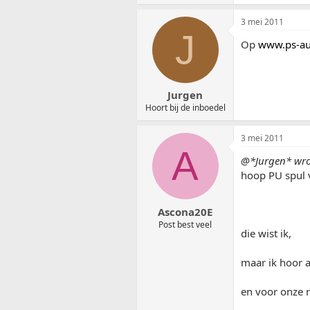
3 mei 2011
J
Op
www.ps-aut
Jurgen
Hoort bij de inboedel
3 mei 2011
A
@*Jurgen* wro
hoop PU spul v
Ascona20E
Post best veel
die wist ik,
maar ik hoor a
en voor onze r