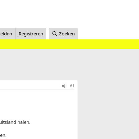
elden
Registreren
Zoeken
#1
uitsland halen.
pen.