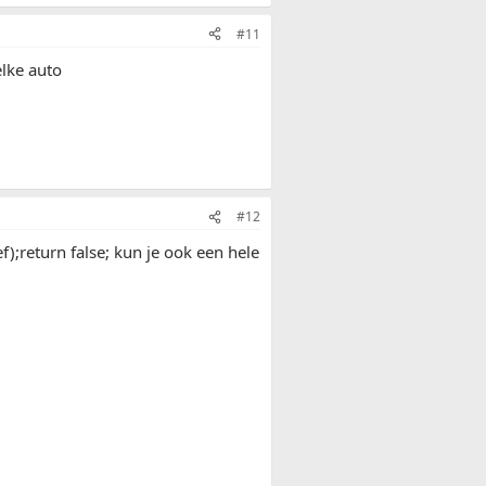
#11
elke auto
#12
);return false; kun je ook een hele