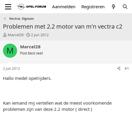
Aanmelden
Registreren
Vectra, Signum
Problemen met 2.2 motor van m'n vectra c2
T
S
Marcel28
2 jun 2012
o
t
p
a
Marcel28
M
i
r
Post best veel
c
t
s
d
t
a
2 jun 2012
#1
a
t
r
u
Hallo medel opelrijders.
t
m
e
r
Kan iemand mij vertellen wat de meest voorkomende
problemen zijn van deze 2.2 motor ( direct )