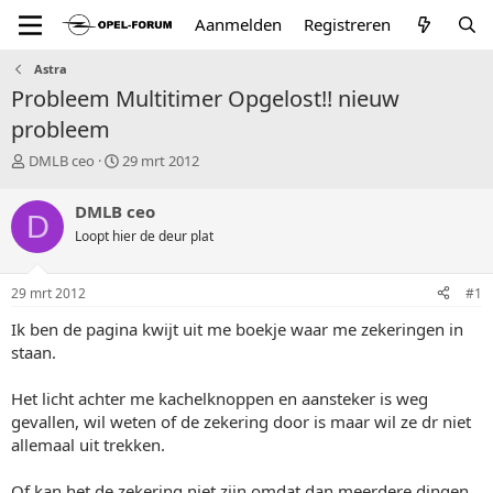
Aanmelden
Registreren
Astra
Probleem Multitimer Opgelost!! nieuw
probleem
T
S
DMLB ceo
29 mrt 2012
o
t
p
a
DMLB ceo
D
i
r
Loopt hier de deur plat
c
t
s
d
t
a
29 mrt 2012
#1
a
t
r
u
Ik ben de pagina kwijt uit me boekje waar me zekeringen in
t
m
staan.
e
r
Het licht achter me kachelknoppen en aansteker is weg
gevallen, wil weten of de zekering door is maar wil ze dr niet
allemaal uit trekken.
Of kan het de zekering niet zijn omdat dan meerdere dingen