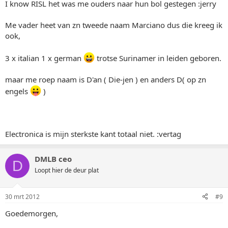
I know RISL het was me ouders naar hun bol gestegen :jerry
Me vader heet van zn tweede naam Marciano dus die kreeg ik
ook,
3 x italian 1 x german
trotse Surinamer in leiden geboren.
maar me roep naam is D'an ( Die-jen ) en anders D( op zn
engels
)
Electronica is mijn sterkste kant totaal niet. :vertag
DMLB ceo
D
Loopt hier de deur plat
30 mrt 2012
#9
Goedemorgen,