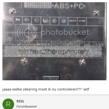
jaaaa welke zekering moet ik nu controleren??? :wtf
RISL
R
Forumbewoner