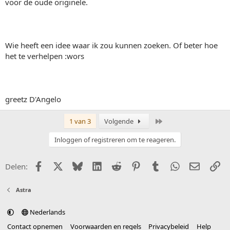
voor de oude originele.
Wie heeft een idee waar ik zou kunnen zoeken. Of beter hoe
het te verhelpen :wors
greetz D'Angelo
Laatste
1 van 3
Volgende
Inloggen of registreren om te reageren.
Facebook
X (Twitter)
Bluesky
LinkedIn
Reddit
Pinterest
Tumblr
WhatsApp
E-mail
Li
Delen:
Astra
Nederlands
Contact opnemen
Voorwaarden en regels
Privacybeleid
Help