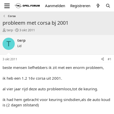
Aanmelden
Registreren
Corsa
probleem met corsa bj 2001
T
S
terp
3 okt 2011
o
t
p
a
terp
T
i
r
Lid
c
t
s
d
t
a
3 okt 2011
#1
a
t
r
u
beste mensen liefhebbers ik zit met een enorm probleem,
t
m
e
ik heb een 1.2 16v corsa uit 2001.
r
al vier jaar rijd deze auto probleemloos,tot de keuring.
ik had hem gebracht voor keuring sindsdien,als de auto koud
is (2 dagen stilstand)