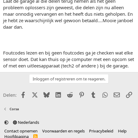
Laat de garage al die delen terug nemen als het geen
probleem oplossers zijn geweest, die delen zijn nu alleen
maar onnodig vervangen en het heeft dus niets geholpen. En
je hebt ze waarschijnlijk wel gewoon betaald....Mooie janboel
daar dan.
Foutcodes lezen en bij geen foutcodes ga je checken wat elke
sensor doet. Dat kan thuis op je computer met een opcom set
of met een uitleesapparaat (tech2 of andere ) bij de garage.
Inloggen of registreren om te reageren.
Facebook
X (Twitter)
Bluesky
LinkedIn
Reddit
Pinterest
Tumblr
WhatsApp
E-mail
Li
Delen:
Corsa
Nederlands
Contact opnemen
Voorwaarden en regels
Privacybeleid
Help
Hoofdpagina
R