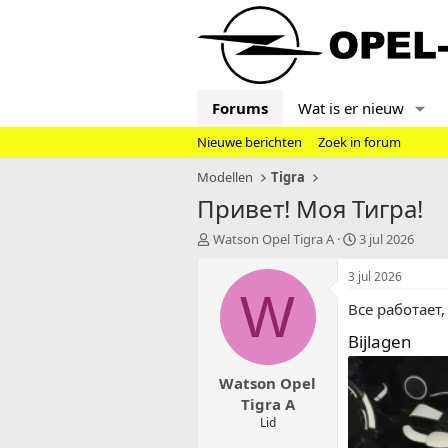
Forums
Wat is er nieuw
Nieuwe berichten
Zoek in forum
Modellen
Tigra
Привет! Моя Тигра!
T
S
Watson Opel Tigra A
3 jul 2026
o
t
p
a
3 jul 2026
i
r
W
Все работает,
c
t
s
d
Bijlagen
t
a
a
t
Watson Opel
r
u
t
m
Tigra A
e
Lid
r