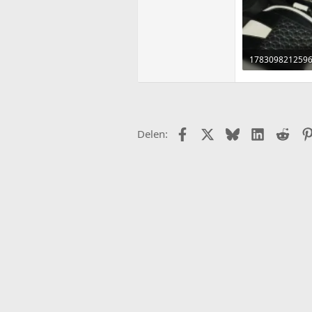
433,9 KB · Weer
Facebook
X (Twitter)
Bluesky
LinkedIn
Redd
Delen: