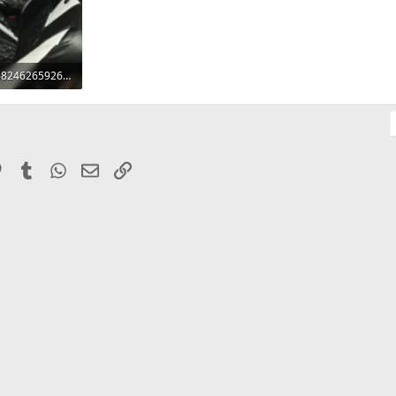
17830982125968246265926170166121.webp
gaven: 43
it
Pinterest
Tumblr
WhatsApp
E-mail
Link