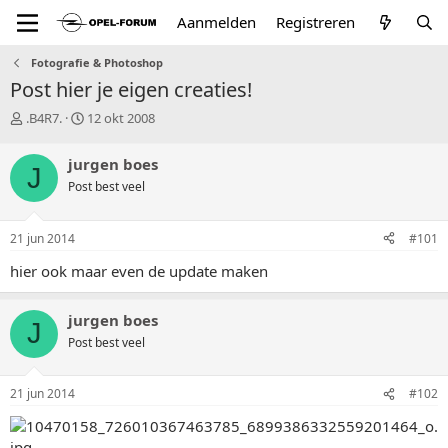
Aanmelden
Registreren
Fotografie & Photoshop
Post hier je eigen creaties!
T
S
.B4R7.
12 okt 2008
o
t
p
a
jurgen boes
J
i
r
Post best veel
c
t
s
d
t
a
21 jun 2014
#101
a
t
r
u
hier ook maar even de update maken
t
m
e
r
jurgen boes
J
Post best veel
21 jun 2014
#102