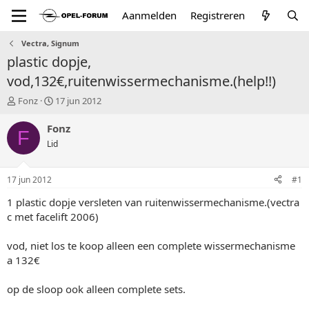
Aanmelden
Registreren
Vectra, Signum
plastic dopje,
vod,132€,ruitenwissermechanisme.(help!!)
T
S
Fonz
17 jun 2012
o
t
p
a
Fonz
F
i
r
Lid
c
t
s
d
t
a
17 jun 2012
#1
a
t
r
u
1 plastic dopje versleten van ruitenwissermechanisme.(vectra
t
m
c met facelift 2006)
e
r
vod, niet los te koop alleen een complete wissermechanisme
a 132€
op de sloop ook alleen complete sets.