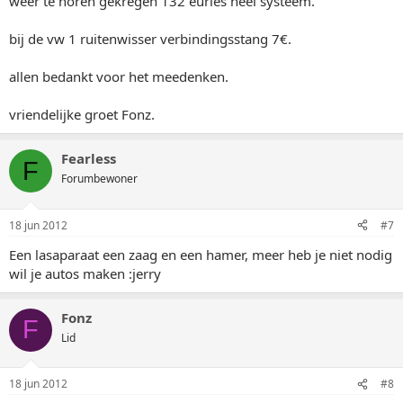
weer te horen gekregen 132 euries heel systeem.
bij de vw 1 ruitenwisser verbindingsstang 7€.
allen bedankt voor het meedenken.
vriendelijke groet Fonz.
Fearless
F
Forumbewoner
18 jun 2012
#7
Een lasaparaat een zaag en een hamer, meer heb je niet nodig
wil je autos maken :jerry
Fonz
F
Lid
18 jun 2012
#8