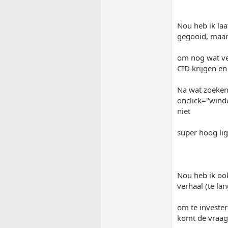
Nou heb ik la
gegooid, maar
om nog wat ver
CID krijgen en
Na wat zoeken
onclick="windo
niet
super hoog lig
Nou heb ik oo
verhaal (te la
om te invester
komt de vraag 