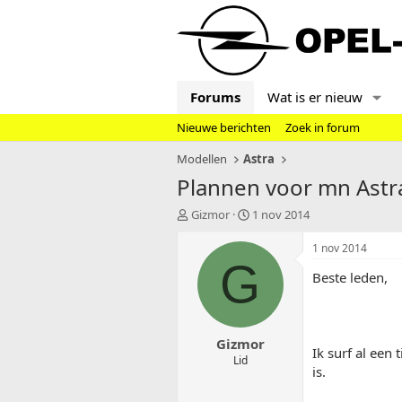
Forums
Wat is er nieuw
Nieuwe berichten
Zoek in forum
Modellen
Astra
Plannen voor mn Astr
T
S
Gizmor
1 nov 2014
o
t
p
a
1 nov 2014
i
r
G
Beste leden,
c
t
s
d
t
a
a
t
Gizmor
r
u
Ik surf al een
t
m
Lid
is.
e
r