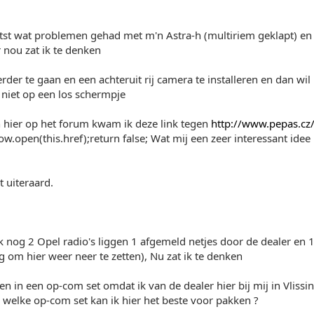
atst wat problemen gehad met m'n Astra-h (multiriem geklapt) en
 nou zat ik te denken
der te gaan en een achteruit rij camera te installeren en dan wil
 niet op een los schermpje
 hier op het forum kwam ik deze link tegen
http://www.pepas.cz
w.open(this.href);return false; Wat mij een zeer interessant idee 
t uiteraard.
k nog 2 Opel radio's liggen 1 afgemeld netjes door de dealer en
ng om hier weer neer te zetten), Nu zat ik te denken
en in een op-com set omdat ik van de dealer hier bij mij in Vlissi
welke op-com set kan ik hier het beste voor pakken ?