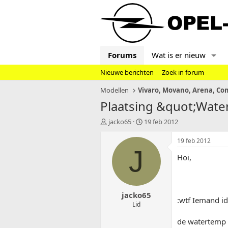
Forums
Wat is er nieuw
Nieuwe berichten
Zoek in forum
Modellen
Plaatsing &quot;Wate
T
S
jacko65
19 feb 2012
o
t
p
a
19 feb 2012
i
r
J
Hoi,
c
t
s
d
t
a
a
t
jacko65
r
u
:wtf Iemand i
t
m
Lid
e
de watertemp s
r