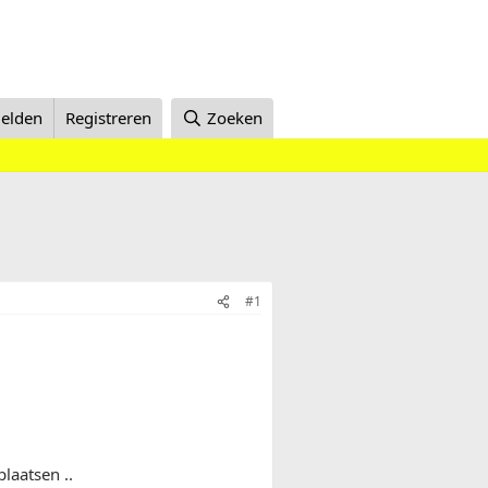
elden
Registreren
Zoeken
#1
laatsen ..