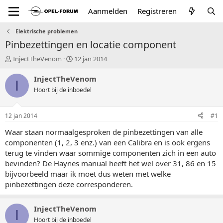
Aanmelden
Registreren
Elektrische problemen
Pinbezettingen en locatie component
T
S
InjectTheVenom
12 jan 2014
o
t
p
a
InjectTheVenom
I
i
r
Hoort bij de inboedel
c
t
s
d
t
a
12 jan 2014
#1
a
t
r
u
Waar staan normaalgesproken de pinbezettingen van alle
t
m
componenten (1, 2, 3 enz.) van een Calibra en is ook ergens
e
terug te vinden waar sommige componenten zich in een auto
r
bevinden? De Haynes manual heeft het wel over 31, 86 en 15
bijvoorbeeld maar ik moet dus weten met welke
pinbezettingen deze corresponderen.
InjectTheVenom
I
Hoort bij de inboedel