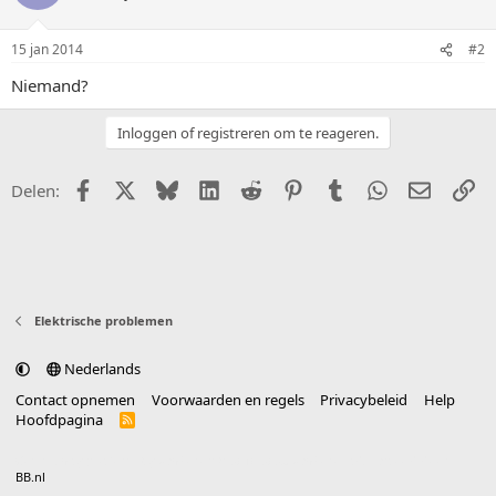
15 jan 2014
#2
Niemand?
Inloggen of registreren om te reageren.
Facebook
X (Twitter)
Bluesky
LinkedIn
Reddit
Pinterest
Tumblr
WhatsApp
E-mail
Li
Delen:
Elektrische problemen
Nederlands
Contact opnemen
Voorwaarden en regels
Privacybeleid
Help
Hoofdpagina
R
S
S
®
Community platform by XenForo
© 2010-2025 XenForo Ltd.
vertaald door
BB.nl