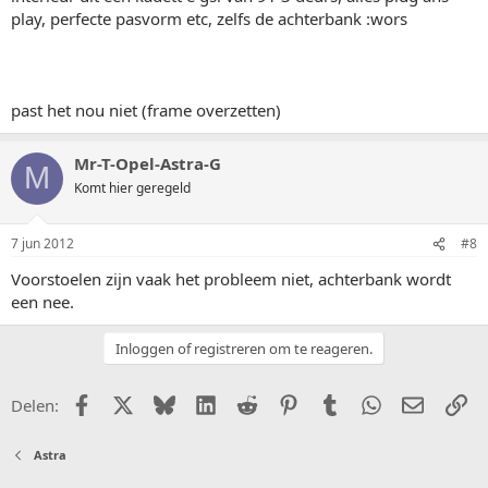
play, perfecte pasvorm etc, zelfs de achterbank :wors
past het nou niet (frame overzetten)
Mr-T-Opel-Astra-G
M
Komt hier geregeld
7 jun 2012
#8
Voorstoelen zijn vaak het probleem niet, achterbank wordt
een nee.
Inloggen of registreren om te reageren.
Facebook
X (Twitter)
Bluesky
LinkedIn
Reddit
Pinterest
Tumblr
WhatsApp
E-mail
Li
Delen:
Astra