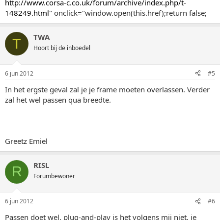
http://www.corsa-c.co.uk/forum/archive/index.php/t-
148249.html
" onclick="window.open(this.href);return false;
TWA
T
Hoort bij de inboedel
6 jun 2012
#5
In het ergste geval zal je je frame moeten overlassen. Verder
zal het wel passen qua breedte.
Greetz Emiel
RISL
R
Forumbewoner
6 jun 2012
#6
Passen doet wel, plug-and-play is het volgens mij niet, je