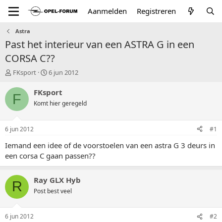
Aanmelden
Registreren
Astra
Past het interieur van een ASTRA G in een
CORSA C??
T
S
FKsport
6 jun 2012
o
t
p
a
FKsport
F
i
r
Komt hier geregeld
c
t
s
d
t
a
6 jun 2012
#1
a
t
r
u
Iemand een idee of de voorstoelen van een astra G 3 deurs in
t
m
een corsa C gaan passen??
e
r
Ray GLX Hyb
R
Post best veel
6 jun 2012
#2