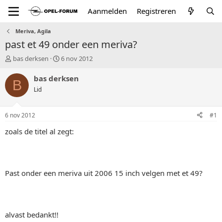
Aanmelden
Registreren
Meriva, Agila
past et 49 onder een meriva?
T
S
bas derksen
6 nov 2012
o
t
p
a
bas derksen
B
i
r
Lid
c
t
s
d
t
a
6 nov 2012
#1
a
t
r
u
zoals de titel al zegt:
t
m
e
r
Past onder een meriva uit 2006 15 inch velgen met et 49?
alvast bedankt!!