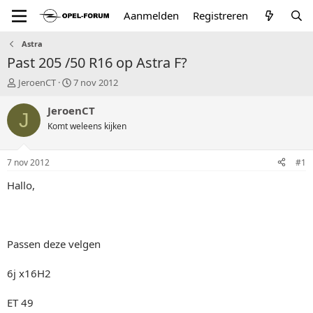
Aanmelden
Registreren
Astra
Past 205 /50 R16 op Astra F?
T
S
JeroenCT
7 nov 2012
o
t
p
a
JeroenCT
J
i
r
Komt weleens kijken
c
t
s
d
t
a
7 nov 2012
#1
a
t
r
u
Hallo,
t
m
e
r
Passen deze velgen
6j x16H2
ET 49