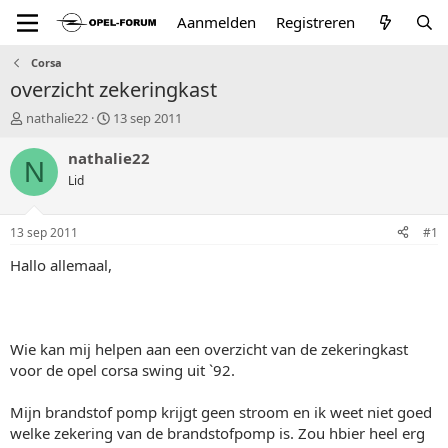
Aanmelden
Registreren
Corsa
overzicht zekeringkast
T
S
nathalie22
13 sep 2011
o
t
p
a
nathalie22
N
i
r
Lid
c
t
s
d
t
a
13 sep 2011
#1
a
t
r
u
Hallo allemaal,
t
m
e
r
Wie kan mij helpen aan een overzicht van de zekeringkast
voor de opel corsa swing uit `92.
Mijn brandstof pomp krijgt geen stroom en ik weet niet goed
welke zekering van de brandstofpomp is. Zou hbier heel erg