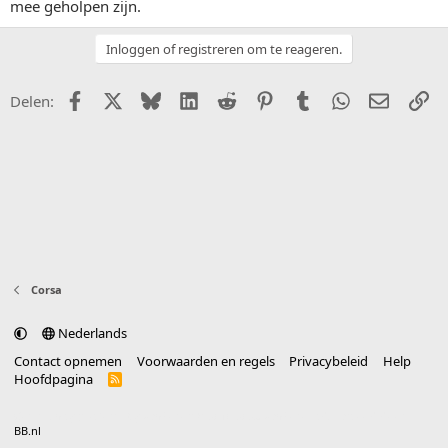
mee geholpen zijn.
Inloggen of registreren om te reageren.
Facebook
X (Twitter)
Bluesky
LinkedIn
Reddit
Pinterest
Tumblr
WhatsApp
E-mail
Li
Delen:
Corsa
Nederlands
Contact opnemen
Voorwaarden en regels
Privacybeleid
Help
Hoofdpagina
R
S
S
®
Community platform by XenForo
© 2010-2025 XenForo Ltd.
vertaald door
BB.nl