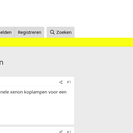
elden
Registreren
Zoeken
n
#1
ginele xenon koplampen voor een
#2