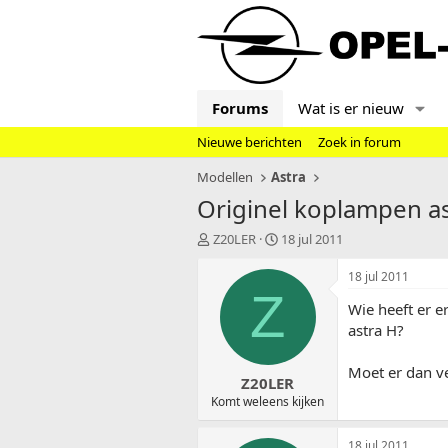
Forums
Wat is er nieuw
Nieuwe berichten
Zoek in forum
Modellen
Astra
Originel koplampen a
T
S
Z20LER
18 jul 2011
o
t
p
a
18 jul 2011
i
r
Z
Wie heeft er 
c
t
s
d
astra H?
t
a
a
t
Moet er dan v
Z20LER
r
u
t
m
Komt weleens kijken
e
r
18 jul 2011