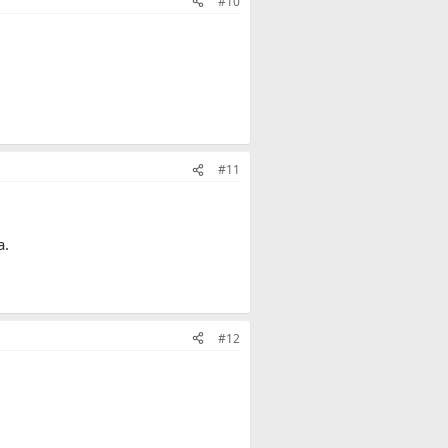
#10
#11
a.
#12