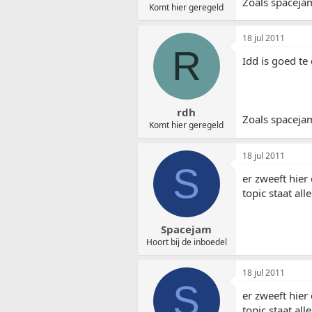
Zoals spacejam
Komt hier geregeld
18 jul 2011
R
Idd is goed te
rdh
Zoals spacejam
Komt hier geregeld
18 jul 2011
S
er zweeft hier
topic staat all
Spacejam
Hoort bij de inboedel
18 jul 2011
S
er zweeft hier
topic staat all