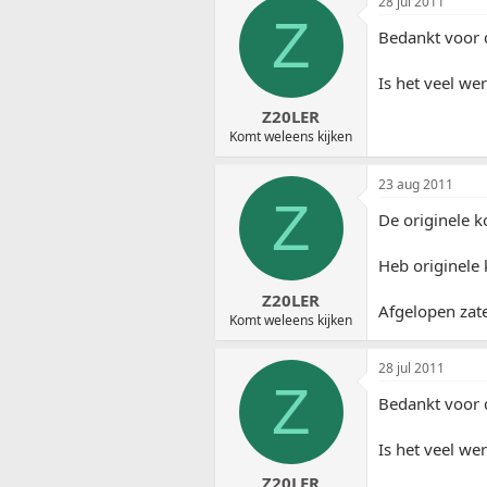
28 jul 2011
Z
Bedankt voor d
Is het veel we
Z20LER
Komt weleens kijken
23 aug 2011
Z
De originele k
Heb originele 
Z20LER
Afgelopen zate
Komt weleens kijken
28 jul 2011
Z
Bedankt voor d
Is het veel we
Z20LER