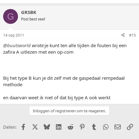
GRSBK
G
Post best veel
14 sep 2011
#15
@buutsworld
wrote:
je kunt ten alle tijden de fouten bij een
zafira A uitlezen met een op-com
Bij het type B kun je dit zelf met de gaspedaal rempedaal
methode
en daarvan weet ik niet of dat bij type A ook werkt
Inloggen of registreren om te reageren.
Facebook
X (Twitter)
Bluesky
LinkedIn
Reddit
Pinterest
Tumblr
WhatsApp
E-mail
Li
Delen: