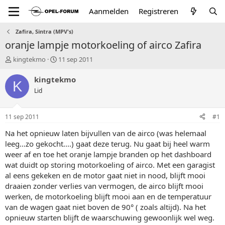
Aanmelden
Registreren
Zafira, Sintra (MPV's)
oranje lampje motorkoeling of airco Zafira
T
S
kingtekmo
11 sep 2011
o
t
p
a
kingtekmo
K
i
r
Lid
c
t
s
d
t
a
11 sep 2011
#1
a
t
r
u
Na het opnieuw laten bijvullen van de airco (was helemaal
t
m
leeg...zo gekocht....) gaat deze terug. Nu gaat bij heel warm
e
weer af en toe het oranje lampje branden op het dashboard
r
wat duidt op storing motorkoeling of airco. Met een garagist
al eens gekeken en de motor gaat niet in nood, blijft mooi
draaien zonder verlies van vermogen, de airco blijft mooi
werken, de motorkoeling blijft mooi aan en de temperatuur
van de wagen gaat niet boven de 90° ( zoals altijd). Na het
opnieuw starten blijft de waarschuwing gewoonlijk wel weg.