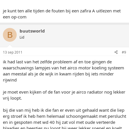
je kunt ten alle tijden de fouten bij een zafira A uitlezen met
een op-com
buutsworld
B
Lid
13 sep 2011
#9
ik had last van het zelfde probleem af en toe gingen de
waarschuwings lampjes van het airco motor koeling systeem
aan meestal als je de wijk in kwam rijden bij iets minder
rijwind
je moet even kijken of de fan voor je airco radiator nog lekker
vrij loopt.
bij die van mij heb ik die fan er even uit gehaald want die liep
erg stroef ik heb hem helemaal schoongemaakt met perslucht
en in gespoten met wd 40 hij zat vol met oude verteerde
blaadjes en beestjes nu loopt hij weer lekker soepel en koelt