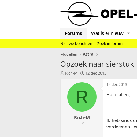
Forums
Wat is er nieuw
Nieuwe berichten
Zoek in forum
Modellen
Astra
Opzoek naar sierstuk
T
S
Rich-M
12 dec 2013
o
t
p
a
12 dec 2013
i
r
R
Hallo allen,
c
t
s
d
t
a
a
t
Rich-M
r
u
Ik heb sinds d
t
m
Lid
verdwenen.. e
e
r