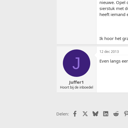
nieuwe. Opel d
sierstuk met d
heeft iemand e
Ik hoor het gr
12 dec 2013
J
Even langs een
Juffer1
Hoort bij de inboedel
Facebook
X (Twitter)
Bluesky
LinkedIn
Redd
Delen: