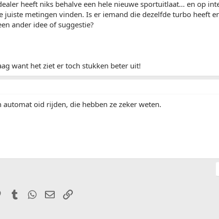
ealer heeft niks behalve een hele nieuwe sportuitlaat... en op int
e juiste metingen vinden. Is er iemand die dezelfde turbo heeft en
en ander idee of suggestie?
aag want het ziet er toch stukken beter uit!
 automat oid rijden, die hebben ze zeker weten.
it
Pinterest
Tumblr
WhatsApp
E-mail
Link