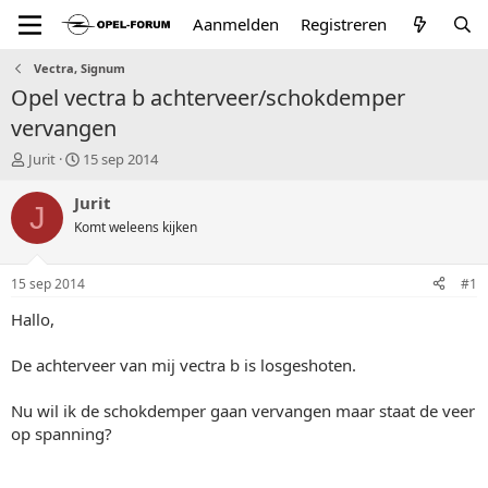
Aanmelden
Registreren
Vectra, Signum
Opel vectra b achterveer/schokdemper
vervangen
T
S
Jurit
15 sep 2014
o
t
p
a
Jurit
J
i
r
Komt weleens kijken
c
t
s
d
t
a
15 sep 2014
#1
a
t
r
u
Hallo,
t
m
e
De achterveer van mij vectra b is losgeshoten.
r
Nu wil ik de schokdemper gaan vervangen maar staat de veer
op spanning?