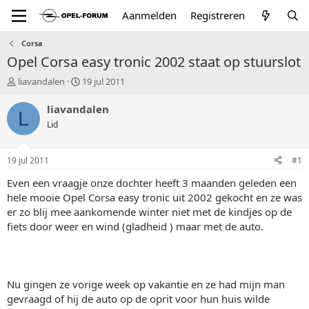
Aanmelden
Registreren
Corsa
Opel Corsa easy tronic 2002 staat op stuurslot
T
S
liavandalen
19 jul 2011
o
t
p
a
liavandalen
L
i
r
Lid
c
t
s
d
t
a
19 jul 2011
#1
a
t
r
u
Even een vraagje onze dochter heeft 3 maanden geleden een
t
m
hele mooie Opel Corsa easy tronic uit 2002 gekocht en ze was
e
er zo blij mee aankomende winter niet met de kindjes op de
r
fiets door weer en wind (gladheid ) maar met de auto.
Nu gingen ze vorige week op vakantie en ze had mijn man
gevraagd of hij de auto op de oprit voor hun huis wilde