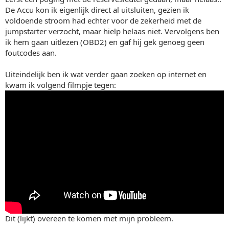
De Accu kon ik eigenlijk direct al uitsluiten, gezien ik
voldoende stroom had echter voor de zekerheid met de
jumpstarter verzocht, maar hielp helaas niet. Vervolgens ben
ik hem gaan uitlezen (OBD2) en gaf hij gek genoeg geen
foutcodes aan.
Uiteindelijk ben ik wat verder gaan zoeken op internet en
kwam ik volgend filmpje tegen:
Dit (lijkt) overeen te komen met mijn probleem.