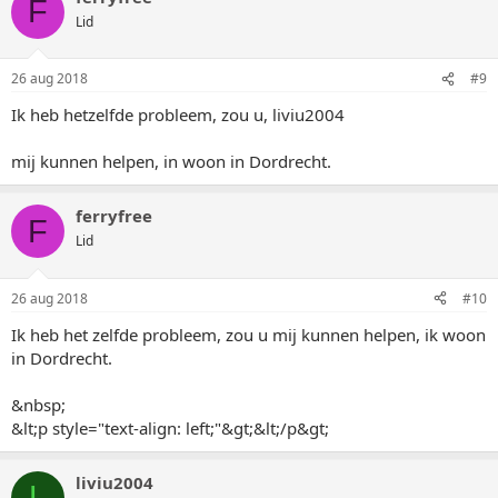
F
Lid
26 aug 2018
#9
Ik heb hetzelfde probleem, zou u, liviu2004
mij kunnen helpen, in woon in Dordrecht.
ferryfree
F
Lid
26 aug 2018
#10
Ik heb het zelfde probleem, zou u mij kunnen helpen, ik woon
in Dordrecht.
&nbsp;
&lt;p style="text-align: left;"&gt;&lt;/p&gt;
liviu2004
L