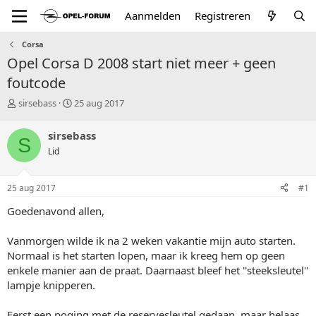
Aanmelden
Registreren
Corsa
Opel Corsa D 2008 start niet meer + geen
foutcode
T
S
sirsebass
25 aug 2017
o
t
p
a
sirsebass
S
i
r
Lid
c
t
s
d
t
a
25 aug 2017
#1
a
t
r
u
Goedenavond allen,
t
m
e
Vanmorgen wilde ik na 2 weken vakantie mijn auto starten.
r
Normaal is het starten lopen, maar ik kreeg hem op geen
enkele manier aan de praat. Daarnaast bleef het ''steeksleutel''
lampje knipperen.
Eerst een poging met de reservesleutel gedaan, maar helaas..