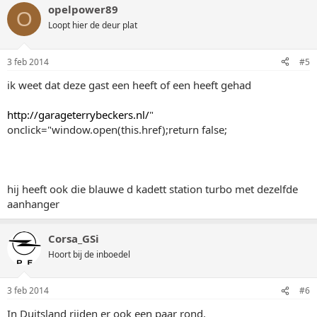
opelpower89
O
Loopt hier de deur plat
3 feb 2014
#5
ik weet dat deze gast een heeft of een heeft gehad
http://garageterrybeckers.nl/
"
onclick="window.open(this.href);return false;
hij heeft ook die blauwe d kadett station turbo met dezelfde
aanhanger
Corsa_GSi
Hoort bij de inboedel
3 feb 2014
#6
In Duitsland rijden er ook een paar rond.