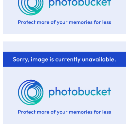
De naam van de kleur weet ik niet, maar het kleurnummer is
75U.
Gr. Jan.
ASCONA CCC GT
A
Lid
10 sep 2014
#18
@soepkiepe
wrote:
zeker wel een leuk ding!
als ik hem zo bekijken passen de achterlichten van een 5
deurs er in of niet?