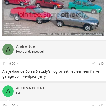
Andre_Ede
A
Hoort bij de inboedel
11 mrt 2014
#10
Als je daar de Corsa B study's nog bij zet heb een een flinke
garage vol. :kewlpics :jerry
ASCONA CCC GT
A
Lid
10 sep 2014
#11