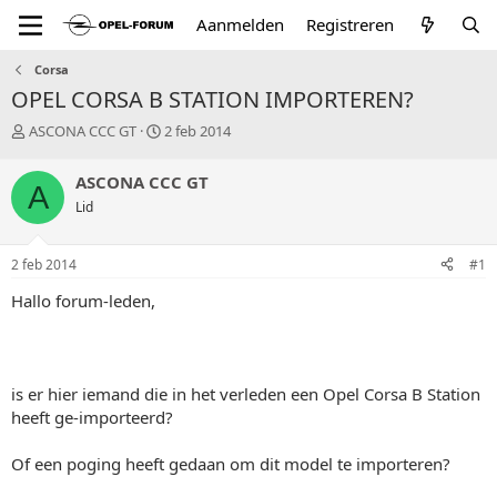
Aanmelden
Registreren
Corsa
OPEL CORSA B STATION IMPORTEREN?
T
S
ASCONA CCC GT
2 feb 2014
o
t
p
a
ASCONA CCC GT
A
i
r
Lid
c
t
s
d
t
a
2 feb 2014
#1
a
t
r
u
Hallo forum-leden,
t
m
e
r
is er hier iemand die in het verleden een Opel Corsa B Station
heeft ge-importeerd?
Of een poging heeft gedaan om dit model te importeren?