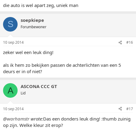
Gr. Jan.
warhamstr
W
Komt hier geregeld
10 sep 2014
#12
Das een donders leuk ding! :thumb zuinig op zijn. Welke kleur
zit erop?
gose91
G
Komt hier geregeld