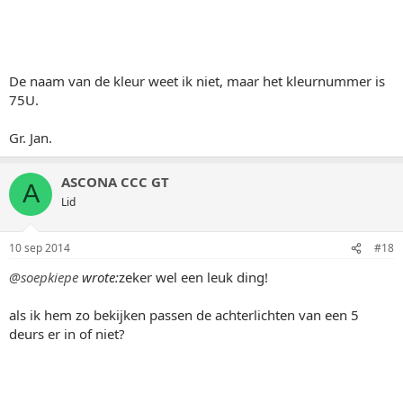
10 sep 2014
#13
Nog nooit gezien. Misschien dat in Nederland geen plek was
voor dit model onder de Astra F?
Wees er zuinig op! :wors
ahrend
A
Loopt hier de deur plat
10 sep 2014
#14
Tjeetju :shock: :shock: ,mooi van lelijkigheid
,zeker wel
iets unieks en zeker met je verdere plannen
Oenatje
O
Hoort bij de inboedel