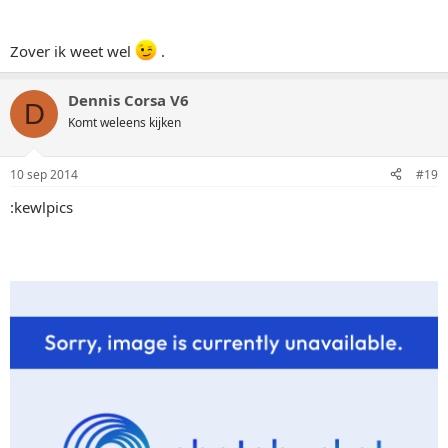
10 sep 2014
#15
die auto is wel apart zeg, uniek man
soepkiepe
S
Forumbewoner
10 sep 2014
#16
zeker wel een leuk ding!
als ik hem zo bekijken passen de achterlichten van een 5
deurs er in of niet?
ASCONA CCC GT
A
Lid
10 sep 2014
#17
@warhamstr
wrote:
Das een donders leuk ding! :thumb zuinig
op zijn. Welke kleur zit erop?