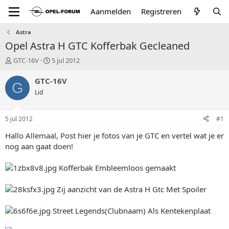
Aanmelden
Registreren
Astra
Opel Astra H GTC Kofferbak Gecleaned
T
S
GTC-16V
5 jul 2012
o
t
p
a
GTC-16V
G
i
r
Lid
c
t
s
d
t
a
5 jul 2012
#1
a
t
r
u
Hallo Allemaal, Post hier je fotos van je GTC en vertel wat je er
t
m
nog aan gaat doen!
e
r
Kofferbak Embleemloos gemaakt
Zij aanzicht van de Astra H Gtc Met Spoiler
Street Legends(Clubnaam) Als Kentekenplaat