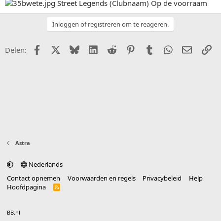
Street Legends (Clubnaam) Op de voorraam
Inloggen of registreren om te reageren.
Facebook
X (Twitter)
Bluesky
LinkedIn
Reddit
Pinterest
Tumblr
WhatsApp
E-mail
Li
Delen:
Astra
Nederlands
Contact opnemen
Voorwaarden en regels
Privacybeleid
Help
Hoofdpagina
R
S
S
®
Community platform by XenForo
© 2010-2025 XenForo Ltd.
vertaald door
BB.nl