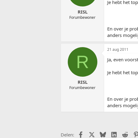
Je hebt het top
RISL
Forumbewoner
En over je pr
anders mogeli
21 aug 2011
R
Ja, even voors
Je hebt het top
RISL
Forumbewoner
En over je pr
anders mogeli
Facebook
X (Twitter)
Bluesky
LinkedIn
Redd
Delen: