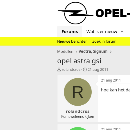
Forums
Wat is er nieuw
Nieuwe berichten
Zoek in forum
Modellen
Vectra, Signum
opel astra gsi
T
S
rolandcros
21 aug 2011
o
t
p
a
21 aug 2011
i
r
R
hoe kan het d
c
t
s
d
t
a
a
t
rolandcros
r
u
t
m
Komt weleens kijken
e
r
21 aug 2011