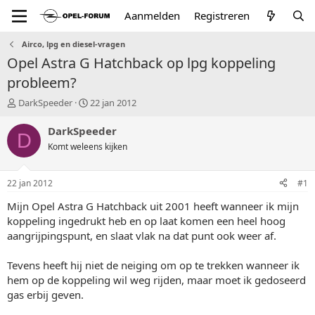
Aanmelden
Registreren
Airco, lpg en diesel-vragen
Opel Astra G Hatchback op lpg koppeling
probleem?
T
S
DarkSpeeder
22 jan 2012
o
t
p
a
DarkSpeeder
D
i
r
Komt weleens kijken
c
t
s
d
t
a
22 jan 2012
#1
a
t
r
u
Mijn Opel Astra G Hatchback uit 2001 heeft wanneer ik mijn
t
m
koppeling ingedrukt heb en op laat komen een heel hoog
e
aangrijpingspunt, en slaat vlak na dat punt ook weer af.
r
Tevens heeft hij niet de neiging om op te trekken wanneer ik
hem op de koppeling wil weg rijden, maar moet ik gedoseerd
gas erbij geven.