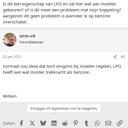
Is dit een eigenschap van LPG en zal hier wat aan moeten
gebeuren? of is dit meer een probleem met mijn koppeling?
aangezien dit geen probleem is wanneer ik op benzine
overschakel.
wim-v6
Forumbewoner
22 jan 2012
#2
normaal zou deze dat toch enigzins bij moeten regelen, LPG
heeft wel wat minder trekkracht als benzine..
Willem
Inloggen of registreren om te reageren.
Facebook
X (Twitter)
Bluesky
LinkedIn
Reddit
Pinterest
Tumblr
WhatsApp
E-mail
Li
Delen: