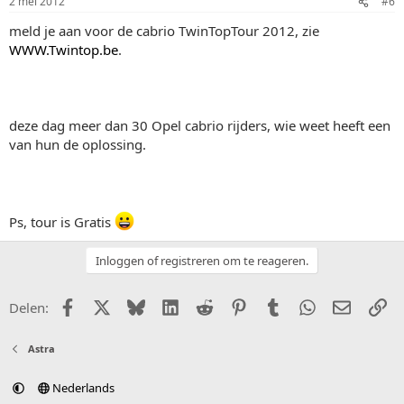
2 mei 2012
#6
meld je aan voor de cabrio TwinTopTour 2012, zie
WWW.Twintop.be
.
deze dag meer dan 30 Opel cabrio rijders, wie weet heeft een
van hun de oplossing.
Ps, tour is Gratis
Inloggen of registreren om te reageren.
Facebook
X (Twitter)
Bluesky
LinkedIn
Reddit
Pinterest
Tumblr
WhatsApp
E-mail
Li
Delen:
Astra
Nederlands