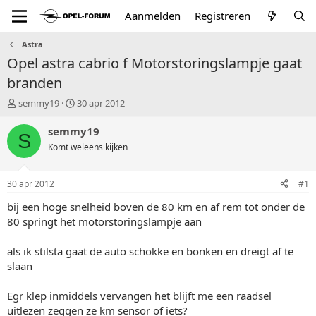
Aanmelden
Registreren
Astra
Opel astra cabrio f Motorstoringslampje gaat
branden
T
S
semmy19
30 apr 2012
o
t
p
a
semmy19
S
i
r
Komt weleens kijken
c
t
s
d
t
a
30 apr 2012
#1
a
t
r
u
bij een hoge snelheid boven de 80 km en af rem tot onder de
t
m
80 springt het motorstoringslampje aan
e
r
als ik stilsta gaat de auto schokke en bonken en dreigt af te
slaan
Egr klep inmiddels vervangen het blijft me een raadsel
uitlezen zeggen ze km sensor of iets?