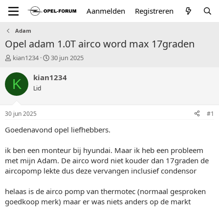
Aanmelden
Registreren
Adam
Opel adam 1.0T airco word max 17graden
T
S
kian1234
30 jun 2025
o
t
p
a
kian1234
K
i
r
Lid
c
t
s
d
t
a
30 jun 2025
#1
a
t
r
u
Goedenavond opel liefhebbers.
t
m
e
ik ben een monteur bij hyundai. Maar ik heb een probleem
r
met mijn Adam. De airco word niet kouder dan 17graden de
aircopomp lekte dus deze vervangen inclusief condensor
helaas is de airco pomp van thermotec (normaal gesproken
goedkoop merk) maar er was niets anders op de markt