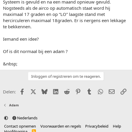
Systeem is gevuld en na een maand opnieuw gevuld.
Nogsteeds als de airco op automatisch staat word hij
maximaal 17 graden en op “LO” laagste stand met
hercirculeren maximaal 18graden. Er is nergens een lekkage
te bekkennen.
Iemand een idee?
Of is dit normaal bij een adam ?
&nbsp;
Inloggen of registreren om te reageren.
Facebook
X (Twitter)
Bluesky
LinkedIn
Reddit
Pinterest
Tumblr
WhatsApp
E-mail
Li
Delen:
Adam
Nederlands
Contact opnemen
Voorwaarden en regels
Privacybeleid
Help
Hoofdpagina
R