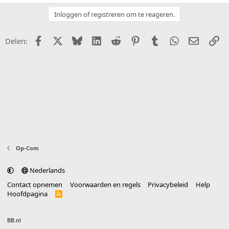
Inloggen of registreren om te reageren.
Facebook
X (Twitter)
Bluesky
LinkedIn
Reddit
Pinterest
Tumblr
WhatsApp
E-mail
Li
Delen:
Op-Com
Nederlands
Contact opnemen
Voorwaarden en regels
Privacybeleid
Help
Hoofdpagina
R
S
S
®
Community platform by XenForo
© 2010-2025 XenForo Ltd.
vertaald door
BB.nl