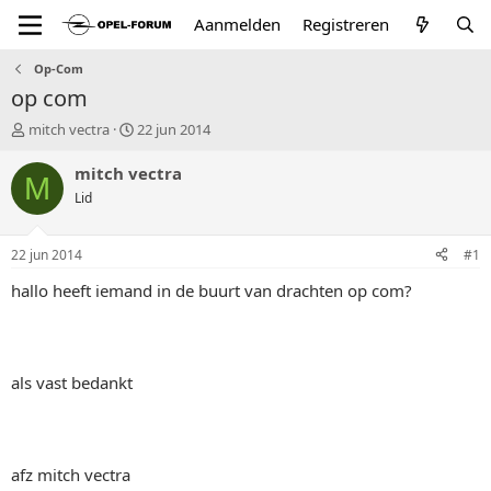
Aanmelden
Registreren
Op-Com
op com
T
S
mitch vectra
22 jun 2014
o
t
p
a
mitch vectra
M
i
r
Lid
c
t
s
d
t
a
22 jun 2014
#1
a
t
r
u
hallo heeft iemand in de buurt van drachten op com?
t
m
e
r
als vast bedankt
afz mitch vectra