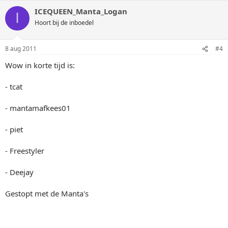
ICEQUEEN_Manta_Logan
I
Hoort bij de inboedel
8 aug 2011
#4
Wow in korte tijd is:
- tcat
- mantamafkees01
- piet
- Freestyler
- Deejay
Gestopt met de Manta's