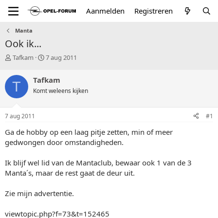
Aanmelden
Registreren
Manta
Ook ik...
T
S
Tafkam
7 aug 2011
o
t
p
a
Tafkam
T
i
r
Komt weleens kijken
c
t
s
d
t
a
7 aug 2011
#1
a
t
r
u
Ga de hobby op een laag pitje zetten, min of meer
t
m
gedwongen door omstandigheden.
e
r
Ik blijf wel lid van de Mantaclub, bewaar ook 1 van de 3
Manta´s, maar de rest gaat de deur uit.
Zie mijn advertentie.
viewtopic.php?f=73&t=152465