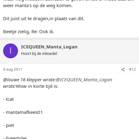
weer manta's op de weg komen.
Dit juist uit te dragen,in plaats van dit.
Beetje zielig, Re: Ook ik.
ICEQUEEN_Manta_Logan
I
Hoort bij de inboedel
9 aug 2011
#12
@louwe 16 klepper wrote:
@ICEQUEEN_Manta_Logan
wrote:
Wow in korte tijd is:
- tcat
- mantamafkees01
- piet
- Freestyler