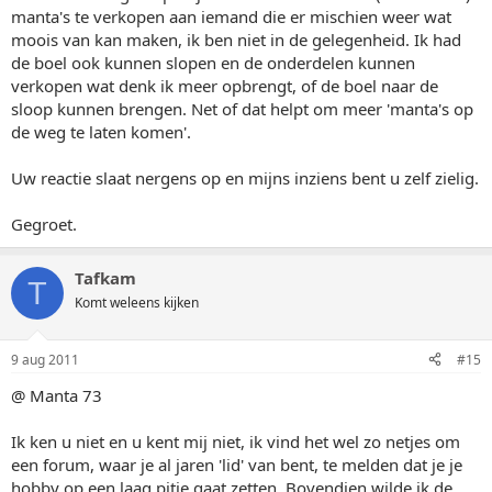
manta's te verkopen aan iemand die er mischien weer wat
moois van kan maken, ik ben niet in de gelegenheid. Ik had
de boel ook kunnen slopen en de onderdelen kunnen
verkopen wat denk ik meer opbrengt, of de boel naar de
sloop kunnen brengen. Net of dat helpt om meer 'manta's op
de weg te laten komen'.
Uw reactie slaat nergens op en mijns inziens bent u zelf zielig.
Gegroet.
Tafkam
T
Komt weleens kijken
9 aug 2011
#15
@ Manta 73
Ik ken u niet en u kent mij niet, ik vind het wel zo netjes om
een forum, waar je al jaren 'lid' van bent, te melden dat je je
hobby op een laag pitje gaat zetten. Bovendien wilde ik de