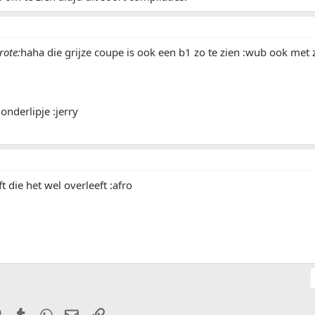
ote:
haha die grijze coupe is ook een b1 zo te zien :wub ook met 
nderlipje :jerry
t die het wel overleeft :afro
it
Pinterest
Tumblr
WhatsApp
E-mail
Link