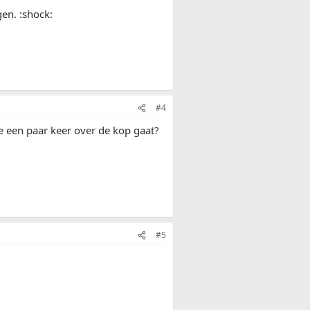
gen. :shock:
#4
tie een paar keer over de kop gaat?
#5