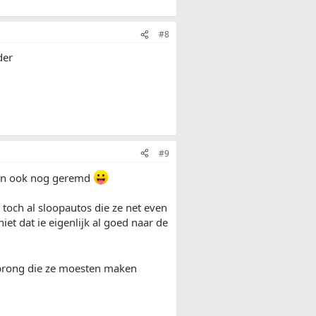
#8
der
#9
ien ook nog geremd
 toch al sloopautos die ze net even
iet dat ie eigenlijk al goed naar de
sprong die ze moesten maken