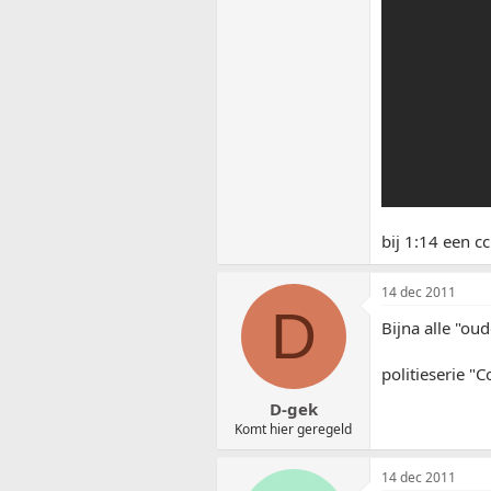
bij 1:14 een c
14 dec 2011
D
Bijna alle "oud
politieserie "C
D-gek
Komt hier geregeld
14 dec 2011