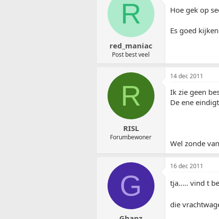
R
Hoe gek op sec
Es goed kijken
red_maniac
Post best veel
14 dec 2011
R
Ik zie geen be
De ene eindigt 
RISL
Forumbewoner
Wel zonde van 
16 dec 2011
G
tja..... vind t
die vrachtwag
Ghanz