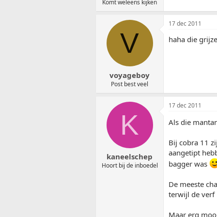
Komt weleens kijken
17 dec 2011
V
haha die grijz
voyageboy
Post best veel
17 dec 2011
K
Als die manta
Bij cobra 11 z
aangetipt hebb
kaneelschep
bagger was
Hoort bij de inboedel
De meeste cha
terwijl de ver
Maar erg mooi 