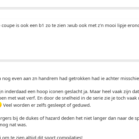
e coupe is ook een b1 zo te zien :wub ook met z'n mooi lipje eron
n nog even aan zn handrem had getrokken had ie achter missch
ijn inderdaad een hoop iconen geslacht ja. Maar heel vaak zijn dat
en met wat verf. En door de snelheid in de serie zie je toch vaak n
Veel worden er zelfs gesleept of geduwd.
rgers bij de dukes of hazard deden het niet langer dan naar de 
f nog nat was.
om te zien altijd dit soort compilaties!