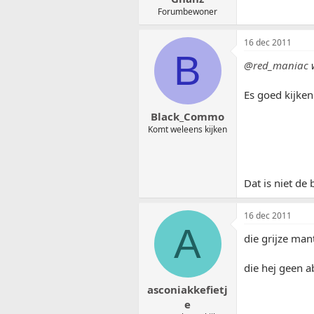
Forumbewoner
16 dec 2011
B
@red_maniac
w
Es goed kijken
Black_Commo
Komt weleens kijken
Dat is niet de
16 dec 2011
A
die grijze manta
die hej geen a
asconiakkefietj
e