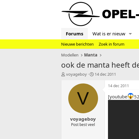
Forums
Wat is er nieuw
Nieuwe berichten
Zoek in forum
Modellen
Manta
ook de manta heeft de
T
S
voyageboy
14 dec 2011
o
t
p
a
14 dec 2011
i
r
V
c
t
[youtube
5
s
d
t
a
a
t
voyageboy
r
u
t
m
Post best veel
e
r