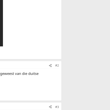
#2
r geweest van die duitse
#3