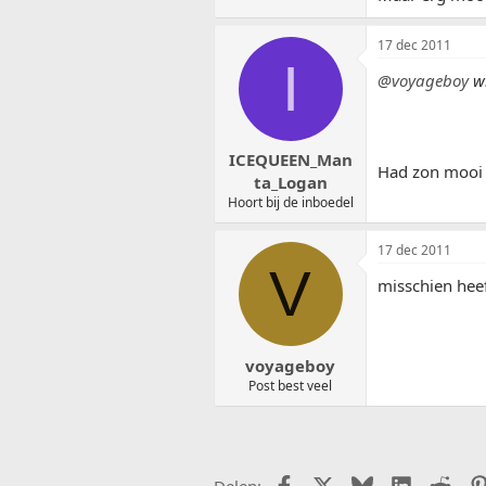
17 dec 2011
I
@voyageboy
wr
ICEQUEEN_Man
Had zon mooi o
ta_Logan
Hoort bij de inboedel
17 dec 2011
V
misschien heef
voyageboy
Post best veel
Facebook
X (Twitter)
Bluesky
LinkedIn
Redd
Delen: