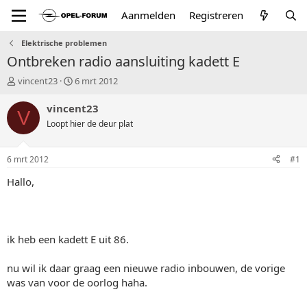
Aanmelden
Registreren
Elektrische problemen
Ontbreken radio aansluiting kadett E
T
S
vincent23
6 mrt 2012
o
t
p
a
vincent23
V
i
r
Loopt hier de deur plat
c
t
s
d
t
a
6 mrt 2012
#1
a
t
r
u
Hallo,
t
m
e
r
ik heb een kadett E uit 86.
nu wil ik daar graag een nieuwe radio inbouwen, de vorige
was van voor de oorlog haha.