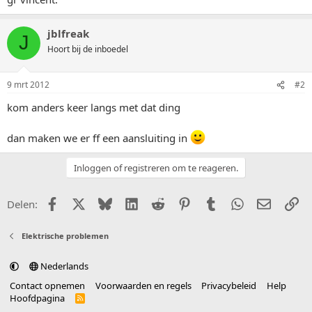
jblfreak
J
Hoort bij de inboedel
9 mrt 2012
#2
kom anders keer langs met dat ding
dan maken we er ff een aansluiting in
Inloggen of registreren om te reageren.
Facebook
X (Twitter)
Bluesky
LinkedIn
Reddit
Pinterest
Tumblr
WhatsApp
E-mail
Li
Delen:
Elektrische problemen
Nederlands
Contact opnemen
Voorwaarden en regels
Privacybeleid
Help
Hoofdpagina
R
S