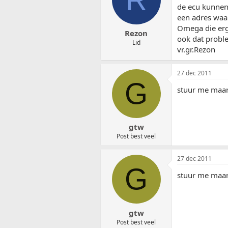
de ecu kunnen 
een adres waar
Omega die erg
Rezon
ook dat proble
Lid
vr.gr.Rezon
27 dec 2011
G
stuur me maa
gtw
Post best veel
27 dec 2011
G
stuur me maa
gtw
Post best veel