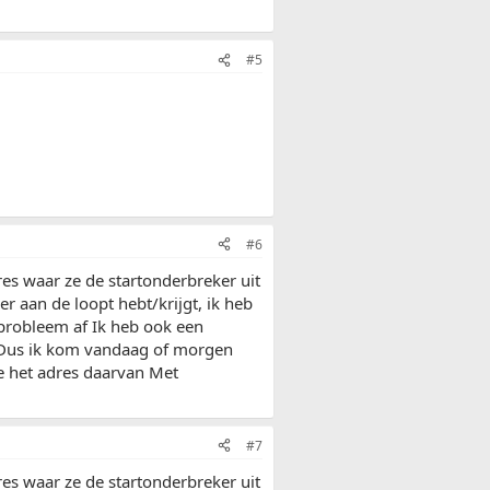
#5
#6
dres waar ze de startonderbreker uit
eer aan de loopt hebt/krijgt, ik heb
 probleem af Ik heb ook een
t Dus ik kom vandaag of morgen
e het adres daarvan Met
#7
dres waar ze de startonderbreker uit