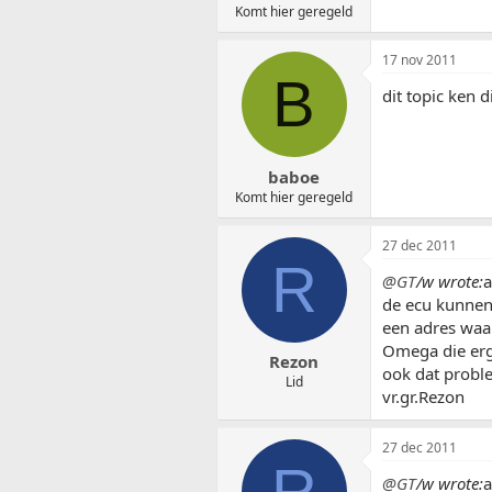
Komt hier geregeld
17 nov 2011
B
dit topic ken 
baboe
Komt hier geregeld
27 dec 2011
R
@GT
/w wrote:
a
de ecu kunnen 
een adres waar
Omega die erg
Rezon
ook dat proble
Lid
vr.gr.Rezon
27 dec 2011
R
@GT
/w wrote:
a