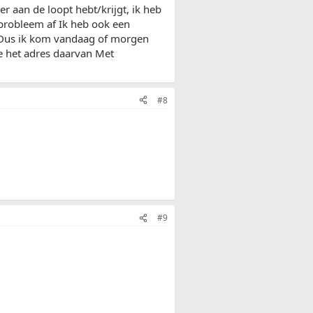
eer aan de loopt hebt/krijgt, ik heb
 probleem af Ik heb ook een
t Dus ik kom vandaag of morgen
e het adres daarvan Met
#8
#9