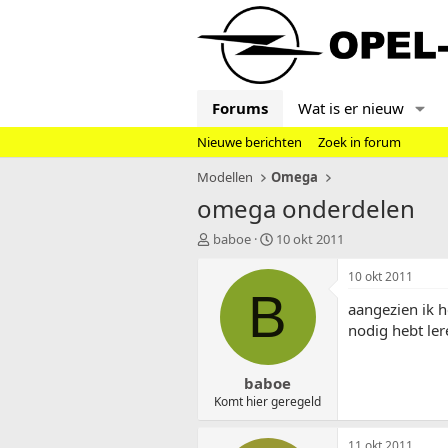
Forums
Wat is er nieuw
Nieuwe berichten
Zoek in forum
Modellen
Omega
omega onderdelen
T
S
baboe
10 okt 2011
o
t
p
a
10 okt 2011
i
r
B
aangezien ik h
c
t
s
d
nodig hebt ler
t
a
a
t
baboe
r
u
t
m
Komt hier geregeld
e
r
11 okt 2011