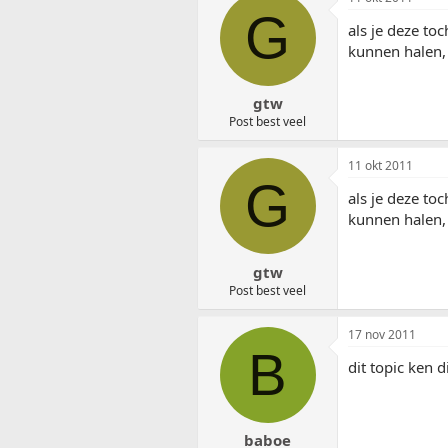
G
als je deze to
kunnen halen,
gtw
Post best veel
11 okt 2011
G
als je deze to
kunnen halen,
gtw
Post best veel
17 nov 2011
B
dit topic ken 
baboe