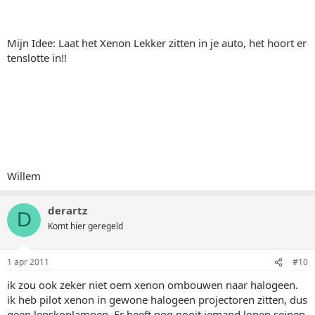
Mijn Idee: Laat het Xenon Lekker zitten in je auto, het hoort er
tenslotte in!!
Willem
derartz
D
Komt hier geregeld
1 apr 2011
#10
ik zou ook zeker niet oem xenon ombouwen naar halogeen.
ik heb pilot xenon in gewone halogeen projectoren zitten, dus
geen lenskoplampen. Er heeft nog nooit iemand lopen seinen