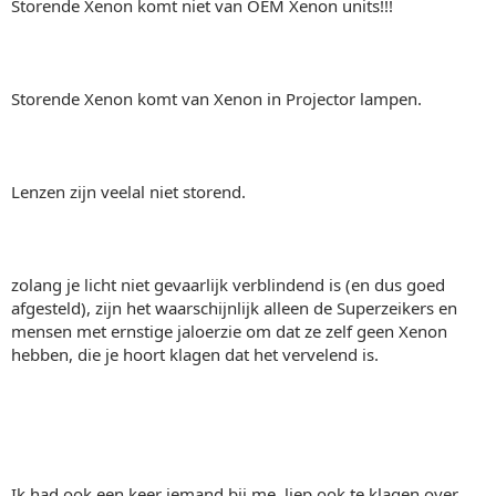
Storende Xenon komt niet van OEM Xenon units!!!
Storende Xenon komt van Xenon in Projector lampen.
Lenzen zijn veelal niet storend.
zolang je licht niet gevaarlijk verblindend is (en dus goed
afgesteld), zijn het waarschijnlijk alleen de Superzeikers en
mensen met ernstige jaloerzie om dat ze zelf geen Xenon
hebben, die je hoort klagen dat het vervelend is.
Ik had ook een keer iemand bij me, liep ook te klagen over