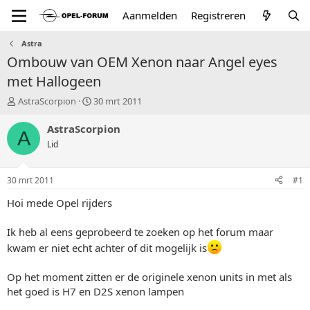
Aanmelden
Registreren
Astra
Ombouw van OEM Xenon naar Angel eyes
met Hallogeen
T
S
AstraScorpion
30 mrt 2011
o
t
p
a
AstraScorpion
A
i
r
Lid
c
t
s
d
t
a
30 mrt 2011
#1
a
t
r
u
Hoi mede Opel rijders
t
m
e
Ik heb al eens geprobeerd te zoeken op het forum maar
r
kwam er niet echt achter of dit mogelijk is
Op het moment zitten er de originele xenon units in met als
het goed is H7 en D2S xenon lampen