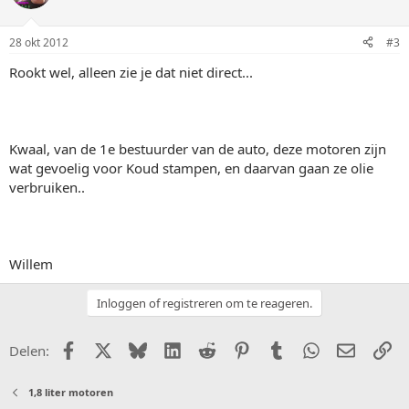
28 okt 2012
#3
Rookt wel, alleen zie je dat niet direct...
Kwaal, van de 1e bestuurder van de auto, deze motoren zijn
wat gevoelig voor Koud stampen, en daarvan gaan ze olie
verbruiken..
Willem
Inloggen of registreren om te reageren.
Facebook
X (Twitter)
Bluesky
LinkedIn
Reddit
Pinterest
Tumblr
WhatsApp
E-mail
Li
Delen:
1,8 liter motoren