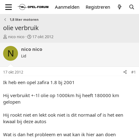
Aanmelden
Registreren
1,8 liter motoren
olie verbruik
T
S
nico nico
17 okt 2012
o
t
p
a
nico nico
N
i
r
Lid
c
t
s
d
t
a
17 okt 2012
#1
a
t
r
u
Ik heb een opel zafira 1.8 bj 2001
t
m
e
Hij verbruikt +-1l olie op 1000km hij heeft 180000 km
r
gelopen
Hij rookt niet en lekt ook niet is dit normaal of is het een
kwaal bij deze autos
Wat is dan het probleem en wat kan ik hier aan doen