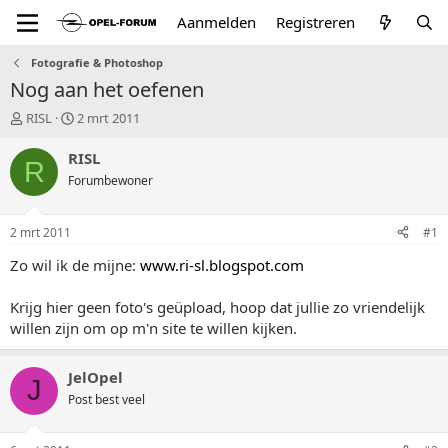
Aanmelden
Registreren
Fotografie & Photoshop
Nog aan het oefenen
T
S
RISL
2 mrt 2011
o
t
p
a
RISL
R
i
r
Forumbewoner
c
t
s
d
t
a
2 mrt 2011
#1
a
t
r
u
Zo wil ik de mijne:
www.ri-sl.blogspot.com
t
m
e
Krijg hier geen foto's geüpload, hoop dat jullie zo vriendelijk
r
willen zijn om op m'n site te willen kijken.
JelOpel
J
Post best veel