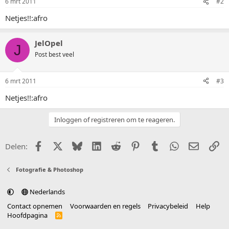
6 mrt 2011
#2
Netjes!!:afro
JelOpel
J
Post best veel
6 mrt 2011
#3
Netjes!!:afro
Inloggen of registreren om te reageren.
Facebook
X (Twitter)
Bluesky
LinkedIn
Reddit
Pinterest
Tumblr
WhatsApp
E-mail
Li
Delen:
Fotografie & Photoshop
Nederlands
Contact opnemen
Voorwaarden en regels
Privacybeleid
Help
Hoofdpagina
R
S