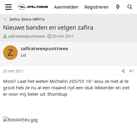
Aanmelden
Registreren
Zafira, Sintra (MPV's)
Nieuwe banden en velgen zafira
T
S
zafiratweepunttwee
25 mrt 2011
o
t
p
a
zafiratweepunttwee
Z
i
r
Lid
c
t
s
d
t
a
25 mrt 2011
#1
a
t
r
u
Mooi? Laat het weten Michelin 205/55 16" wou ze niet al te
t
m
groot heb ze nu al een maand rijd een stuk lekkerder en ziet
e
er voor mij beter uit :thumbup
r