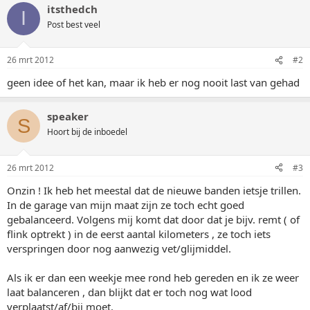
itsthedch
I
Post best veel
26 mrt 2012
#2
geen idee of het kan, maar ik heb er nog nooit last van gehad
speaker
S
Hoort bij de inboedel
26 mrt 2012
#3
Onzin ! Ik heb het meestal dat de nieuwe banden ietsje trillen.
In de garage van mijn maat zijn ze toch echt goed
gebalanceerd. Volgens mij komt dat door dat je bijv. remt ( of
flink optrekt ) in de eerst aantal kilometers , ze toch iets
verspringen door nog aanwezig vet/glijmiddel.
Als ik er dan een weekje mee rond heb gereden en ik ze weer
laat balanceren , dan blijkt dat er toch nog wat lood
verplaatst/af/bij moet.