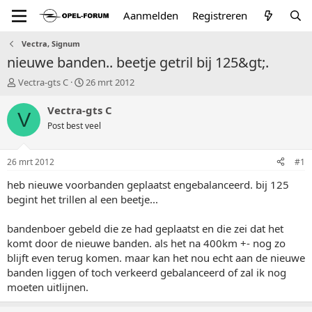
Aanmelden
Registreren
Vectra, Signum
nieuwe banden.. beetje getril bij 125&gt;.
T
S
Vectra-gts C
26 mrt 2012
o
t
p
a
Vectra-gts C
V
i
r
Post best veel
c
t
s
d
t
a
26 mrt 2012
#1
a
t
r
u
heb nieuwe voorbanden geplaatst engebalanceerd. bij 125
t
m
begint het trillen al een beetje...
e
r
bandenboer gebeld die ze had geplaatst en die zei dat het
komt door de nieuwe banden. als het na 400km +- nog zo
blijft even terug komen. maar kan het nou echt aan de nieuwe
banden liggen of toch verkeerd gebalanceerd of zal ik nog
moeten uitlijnen.