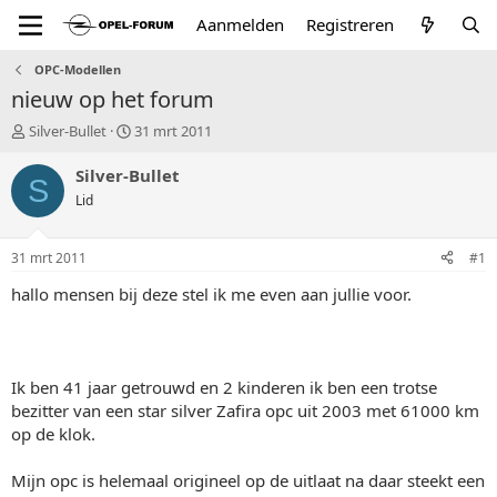
Aanmelden
Registreren
OPC-Modellen
nieuw op het forum
T
S
Silver-Bullet
31 mrt 2011
o
t
p
a
Silver-Bullet
S
i
r
Lid
c
t
s
d
t
a
31 mrt 2011
#1
a
t
r
u
hallo mensen bij deze stel ik me even aan jullie voor.
t
m
e
r
Ik ben 41 jaar getrouwd en 2 kinderen ik ben een trotse
bezitter van een star silver Zafira opc uit 2003 met 61000 km
op de klok.
Mijn opc is helemaal origineel op de uitlaat na daar steekt een