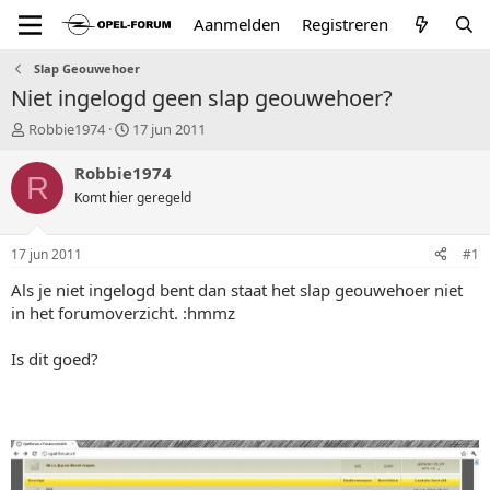
Aanmelden
Registreren
Slap Geouwehoer
Niet ingelogd geen slap geouwehoer?
T
S
Robbie1974
17 jun 2011
o
t
p
a
Robbie1974
R
i
r
Komt hier geregeld
c
t
s
d
t
a
17 jun 2011
#1
a
t
r
u
Als je niet ingelogd bent dan staat het slap geouwehoer niet
t
m
in het forumoverzicht. :hmmz
e
r
Is dit goed?