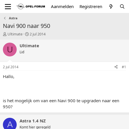
Aanmelden
Registreren
Astra
Navi 900 naar 950
T
S
Ultimate
2 jul 2014
o
t
p
a
Ultimate
U
i
r
Lid
c
t
s
d
t
a
2 jul 2014
#1
a
t
r
u
Hallo,
t
m
e
r
is het mogelijk om van een Navi 900 te upgraden naar een
950?
Astra 1.4 NZ
A
Komt hier geregeld