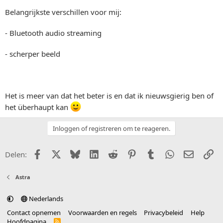
Belangrijkste verschillen voor mij:
- Bluetooth audio streaming
- scherper beeld
Het is meer van dat het beter is en dat ik nieuwsgierig ben of
het überhaupt kan
Inloggen of registreren om te reageren.
Facebook
X (Twitter)
Bluesky
LinkedIn
Reddit
Pinterest
Tumblr
WhatsApp
E-mail
Li
Delen:
Astra
Nederlands
Contact opnemen
Voorwaarden en regels
Privacybeleid
Help
Hoofdpagina
R