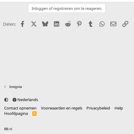
Inloggen of registreren om te reageren.
Facebook
X (Twitter)
Bluesky
LinkedIn
Reddit
Pinterest
Tumblr
WhatsApp
E-mail
Li
Delen:
Insignia
Nederlands
Contact opnemen
Voorwaarden en regels
Privacybeleid
Help
Hoofdpagina
R
S
S
®
Community platform by XenForo
© 2010-2025 XenForo Ltd.
vertaald door
BB.nl