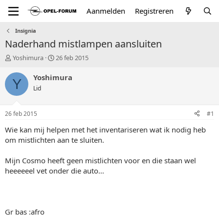
Aanmelden
Registreren
Insignia
Naderhand mistlampen aansluiten
T
S
Yoshimura
26 feb 2015
o
t
p
a
Yoshimura
Y
i
r
Lid
c
t
s
d
t
a
26 feb 2015
#1
a
t
r
u
Wie kan mij helpen met het inventariseren wat ik nodig heb
t
m
om mistlichten aan te sluiten.
e
r
Mijn Cosmo heeft geen mistlichten voor en die staan wel
heeeeeel vet onder die auto...
Gr bas :afro