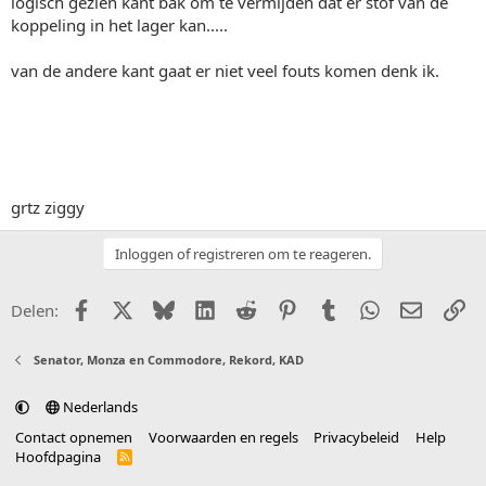
logisch gezien kant bak om te vermijden dat er stof van de
koppeling in het lager kan.....
van de andere kant gaat er niet veel fouts komen denk ik.
grtz ziggy
Inloggen of registreren om te reageren.
Facebook
X (Twitter)
Bluesky
LinkedIn
Reddit
Pinterest
Tumblr
WhatsApp
E-mail
Li
Delen:
Senator, Monza en Commodore, Rekord, KAD
Nederlands
Contact opnemen
Voorwaarden en regels
Privacybeleid
Help
Hoofdpagina
R
S