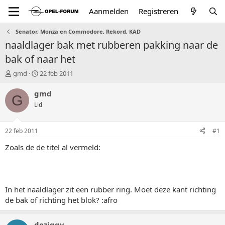
Aanmelden
Registreren
Senator, Monza en Commodore, Rekord, KAD
naaldlager bak met rubberen pakking naar de
bak of naar het
T
S
gmd
22 feb 2011
o
t
p
a
gmd
G
i
r
Lid
c
t
s
d
t
a
22 feb 2011
#1
a
t
r
u
Zoals de de titel al vermeld:
t
m
e
r
In het naaldlager zit een rubber ring. Moet deze kant richting
de bak of richting het blok? :afro
deziggy