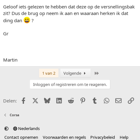
Geloof iets gelezen te hebben dat deze op de versnellingsbak
zit? Dus de brug op neem ik aan en waaraan herken ik dat
ding dan
?
Gr
Martin
Laatste
1 van 2
Volgende
Inloggen of registreren om te reageren.
Facebook
X (Twitter)
Bluesky
LinkedIn
Reddit
Pinterest
Tumblr
WhatsApp
E-mail
Li
Delen:
Corsa
Nederlands
Contact opnemen
Voorwaarden en regels
Privacybeleid
Help