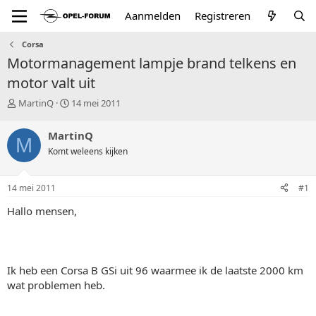
Aanmelden
Registreren
Corsa
Motormanagement lampje brand telkens en
motor valt uit
T
S
MartinQ
14 mei 2011
o
t
p
a
MartinQ
M
i
r
Komt weleens kijken
c
t
s
d
t
a
14 mei 2011
#1
a
t
r
u
Hallo mensen,
t
m
e
r
Ik heb een Corsa B GSi uit 96 waarmee ik de laatste 2000 km
wat problemen heb.