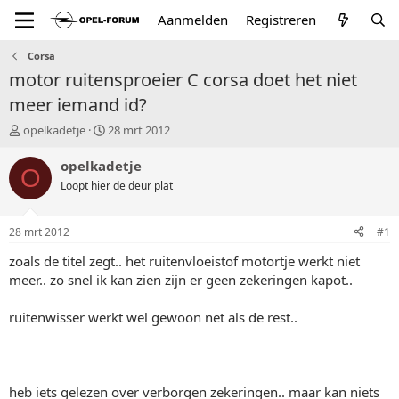
Aanmelden
Registreren
Corsa
motor ruitensproeier C corsa doet het niet
meer iemand id?
T
S
opelkadetje
28 mrt 2012
o
t
p
a
opelkadetje
O
i
r
Loopt hier de deur plat
c
t
s
d
t
a
28 mrt 2012
#1
a
t
r
u
zoals de titel zegt.. het ruitenvloeistof motortje werkt niet
t
m
meer.. zo snel ik kan zien zijn er geen zekeringen kapot..
e
r
ruitenwisser werkt wel gewoon net als de rest..
heb iets gelezen over verborgen zekeringen.. maar kan niets