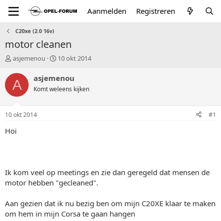
Aanmelden
Registreren
C20xe (2.0 16v)
motor cleanen
T
S
asjemenou
10 okt 2014
o
t
p
a
asjemenou
A
i
r
Komt weleens kijken
c
t
s
d
t
a
10 okt 2014
#1
a
t
r
u
Hoi
t
m
e
r
Ik kom veel op meetings en zie dan geregeld dat mensen de
motor hebben "gecleaned".
Aan gezien dat ik nu bezig ben om mijn C20XE klaar te maken
om hem in mijn Corsa te gaan hangen