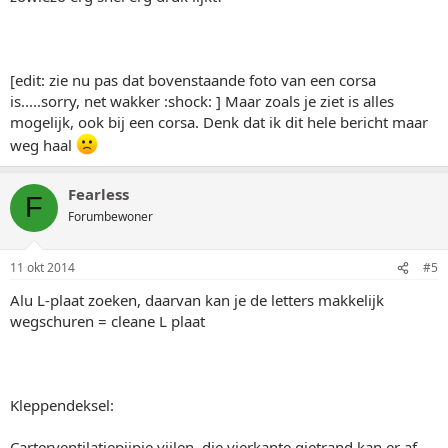
[edit: zie nu pas dat bovenstaande foto van een corsa
is.....sorry, net wakker :shock: ] Maar zoals je ziet is alles
mogelijk, ook bij een corsa. Denk dat ik dit hele bericht maar
weg haal
Fearless
F
Forumbewoner
11 okt 2014
#5
Alu L-plaat zoeken, daarvan kan je de letters makkelijk
wegschuren = cleane L plaat
Kleppendeksel:
Carterventilatiepijpje vijlen, die vierkante gietrand kan er af